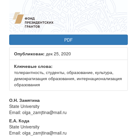
PDF
Опубликован:
дек 25, 2020
Ключевые слова:
толерантность, студенты, образование, культура,
демократизация образования, интернационализация
образования
Основное
О.Н. Замятина
State University
содержание
Email: olga_zamjtina@mail.ru
статьи
Е.А. Кода
State University
Email: olga_zamjtina@mail.ru