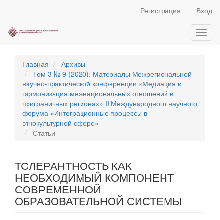
Быстрый
Регистрация
Вход
переход
к
Toggl
содержанию
naviga
страницы
Главная
навигация
Главная
Архивы
Основное
Том 3 № 9 (2020): Материалы Межрегиональной
содержание
научно‐практической конференции «Медиация и
Боковая
гармонизация межнациональных отношений в
панель
приграничных регионах» II Международного научного
форума «Интеграционные процессы в
этнокультурной сфере»
Статьи
ТОЛЕРАНТНОСТЬ КАК
НЕОБХОДИМЫЙ КОМПОНЕНТ
СОВРЕМЕННОЙ
ОБРАЗОВАТЕЛЬНОЙ СИСТЕМЫ