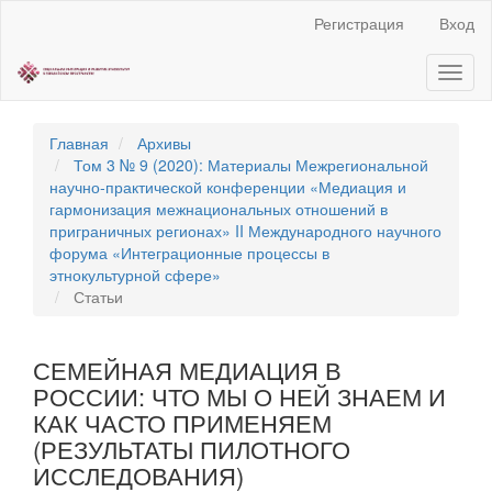
Быстрый
Регистрация
Вход
переход
к
Toggl
содержанию
naviga
страницы
Главная
навигация
Главная
Архивы
Основное
Том 3 № 9 (2020): Материалы Межрегиональной
содержание
научно‐практической конференции «Медиация и
Боковая
гармонизация межнациональных отношений в
панель
приграничных регионах» II Международного научного
форума «Интеграционные процессы в
этнокультурной сфере»
Статьи
СЕМЕЙНАЯ МЕДИАЦИЯ В
РОССИИ: ЧТО МЫ О НЕЙ ЗНАЕМ И
КАК ЧАСТО ПРИМЕНЯЕМ
(РЕЗУЛЬТАТЫ ПИЛОТНОГО
ИССЛЕДОВАНИЯ)