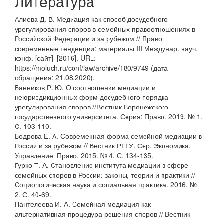
Литература
Алиева Д. В. Медиация как способ досудебного
урегулирования споров в семейных правоотношениях в
Российской Федерации и за рубежом // Право:
современные тенденции: материалы III Междунар. науч.
конф. [сайт]. [2016]. URL:
https://moluch.ru/conf/law/archive/180/9749 (дата
обращения: 21.08.2020).
Банников Р. Ю. О соотношении медиации и
неюрисдикционных форм досудебного порядка
урегулирования споров //Вестник Воронежского
государственного университета. Серия: Право. 2019. № 1.
С. 103-110.
Бодрова Е. А. Современная форма семейной медиации в
России и за рубежом // Вестник РГГУ. Сер. Экономика.
Управление. Право. 2015. № 4. С. 134-135.
Гурко Т. А. Становление института медиации в сфере
семейных споров в России: законы, теории и практики //
Социологическая наука и социальная практика. 2016. №
2. С. 40-69.
Пантелеева И. А. Семейная медиация как
альтернативная процедура решения споров // Вестник