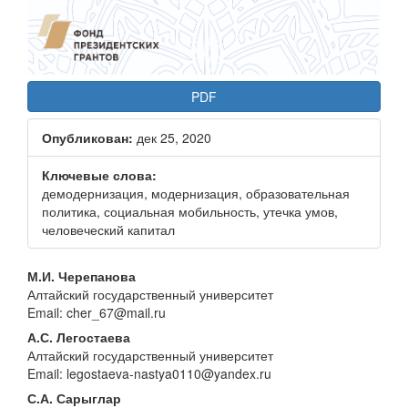
PDF
Опубликован:
дек 25, 2020
Ключевые слова:
демодернизация, модернизация, образовательная
политика, социальная мобильность, утечка умов,
человеческий капитал
Основное
М.И. Черепанова
Алтайский государственный университет
содержание
Email: cher_67@mail.ru
статьи
А.С. Легостаева
Алтайский государственный университет
Email: legostaeva-nastya0110@yandex.ru
С.А. Сарыглар