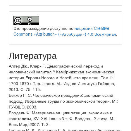
Это произведение доступно по
лицензии Creative
Commons «Attribution» («Атрибуция») 4.0 Всемирная
.
Литература
Алтер Дж., Кларк Г. Демографический переход и
человеческий капитал // Кембриджская экономическая
история Европы Нового и Новейшего времени. Том 1:
1700-1870 / Пер. с англ. М.: Изд-во Института Гайдара,
2013. С. 75–115.
Беккер Г. С. Человеческое поведение: экономический
подход. Избранные труды по экономической теории. М.:
ГУ-ВШЭ, 2003.
Бродель Ф. Материальная цивилизация, экономика и
капитализм, XV–XVIII вв.: в 3 т. Ф. Бродель. 2-е изд. М.:
Весь Мир, 2007. Т. 3.
Горшков М. К., Ключарев Г. А. Непрерывное образование