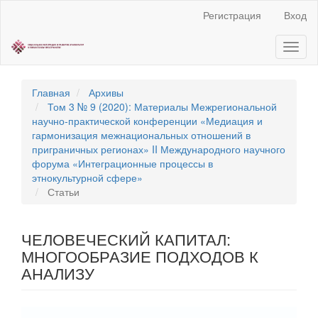
Быстрый
Регистрация
Вход
переход
к
Toggl
содержанию
naviga
страницы
Главная
навигация
Главная
Архивы
Основное
Том 3 № 9 (2020): Материалы Межрегиональной
содержание
научно‐практической конференции «Медиация и
Боковая
гармонизация межнациональных отношений в
панель
приграничных регионах» II Международного научного
форума «Интеграционные процессы в
этнокультурной сфере»
Статьи
ЧЕЛОВЕЧЕСКИЙ КАПИТАЛ:
МНОГООБРАЗИЕ ПОДХОДОВ К
АНАЛИЗУ
Статья