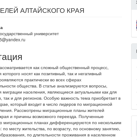
ЕЛЕЙ АЛТАЙСКОГО КРАЯ
вное
ва
государственный университет
ржание
05@yandex.ru
и
тация
ассматривается как сложный общественный процесс,
 которого носят как позитивный, так и негативный
проявляются практически во всех сферах
льности общества. В статье анализируются вопросы,
 миграции населения, являющиеся актуальными как для
, так и для регионов. Особую важность тема приобретает в
крае, который входит в число лидеров по миграционной
ления. Рассмотрены миграционные планы жителей
 края и причины возможного переезда. Полученные
 о миграционных планах дифференцируются по нескольким
 по месту жительства, по возрасту, по основному занятию,
образования, по длительности проживания в населенном