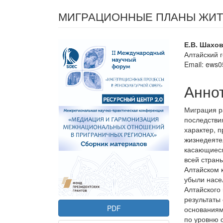
МИГРАЦИОННЫЕ ПЛАНЫ ЖИТ
Статья
Осно
Е.В. Шахо
Алтайский 
боковой
соде
Email: ews
панели
стать
Анно
Миграция р
последствия
характер, 
жизнедеяте
касающиеся
всей страны
Алтайском 
убыли насе
Алтайского
результаты
PDF
основаниям:
по уровню 