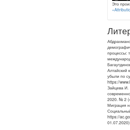
Это прои
«Attribu
Лите
Абдрахмано
демографич
процессы: 
международ
Багаутдинов
Алтайский 
убыли по с
https://www
Зайцева И.
современно
2020. № 2 (
Миграция н
Социальный
https://ac.g
01.07.2020)