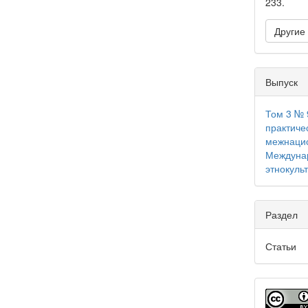
233.
Другие
Выпуск
Том 3 № 
практиче
межнацио
Междунар
этнокуль
Раздел
Статьи