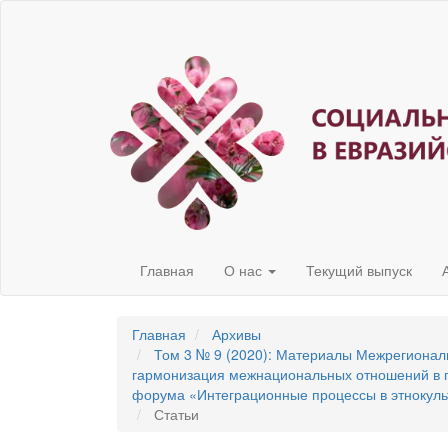
Быстрый
переход
к
содержанию
страницы
Главная
навигация
Основное
содержание
Боковая
панель
Главная
О нас
Текущий выпуск
Главная
Архивы
Том 3 № 9 (2020): Материалы Межрегионал
гармонизация межнациональных отношений в п
форума «Интеграционные процессы в этнокул
Статьи