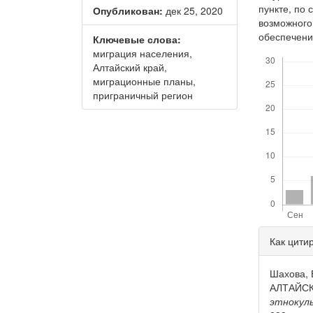
пункте, по
Опубликован:
дек 25, 2020
возможного
обеспечени
Ключевые слова:
миграция населения,
Скачивания
Алтайский край,
миграционные планы,
приграничный регион
Дета
Как цити
стать
Шахова,
АЛТАЙСК
этнокул