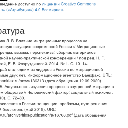
зведение доступно по
лицензии Creative Commons
tion» («Атрибуция») 4.0 Всемирная
.
ратура
ва Л. В. Влияние миграционных процессов на
ескую ситуацию современной России // Миграционные
тренды, вызовы, перспективы: сборник материалов
ной научно-практической конференции / под ред. Н. Г.
ой, Е. В. Фахрутдиновой. 2014. № 1. С. 10–14.
край стал одним из лидеров в России по миграционной
умме двух лет. Информационное агентство Банкфакс. URL:
.bankfax.ru/news/136313 (дата обращения 12.09.2020).
 Б. Актуальность изучения процессов внутренней миграции в
м обществе // Человеческий фактор: социальный психолог.
40). С. 72–80.
аселения в России: тенденции, проблемы, пути решения.
 бюллетень (май 2018). URL:
ov.ru/archive/files/publication/a/16766.pdf (дата обращения
.