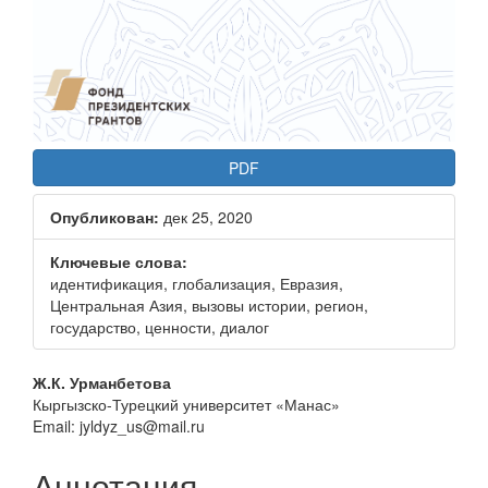
PDF
Опубликован:
дек 25, 2020
Ключевые слова:
идентификация, глобализация, Евразия,
Центральная Азия, вызовы истории, регион,
государство, ценности, диалог
Основное
Ж.К. Урманбетова
Кыргызско-Турецкий университет «Манас»
содержание
Email: jyldyz_us@mail.ru
статьи
Аннотация