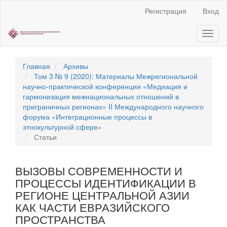
Быстрый
Регистрация
Вход
переход
к
Toggl
содержанию
naviga
страницы
Главная
навигация
Главная
Архивы
Основное
Том 3 № 9 (2020): Материалы Межрегиональной
содержание
научно‐практической конференции «Медиация и
Боковая
гармонизация межнациональных отношений в
панель
приграничных регионах» II Международного научного
форума «Интеграционные процессы в
этнокультурной сфере»
Статьи
ВЫЗОВЫ СОВРЕМЕННОСТИ И
ПРОЦЕССЫ ИДЕНТИФИКАЦИИ В
РЕГИОНЕ ЦЕНТРАЛЬНОЙ АЗИИ
КАК ЧАСТИ ЕВРАЗИЙСКОГО
ПРОСТРАНСТВА