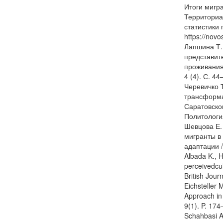
Итоги мигр
Территориа
статистики
https://nov
Лапшина Т.
представит
проживания 
4 (4). С. 44
Черевичко 
трансформа
Саратовско
Политология
Шевцова Е. 
мигранты в
адаптации /
Albada K., 
perceivedcul
British Jour
Eichsteller 
Approach in 
9(1). P. 174
Schahbasi A.