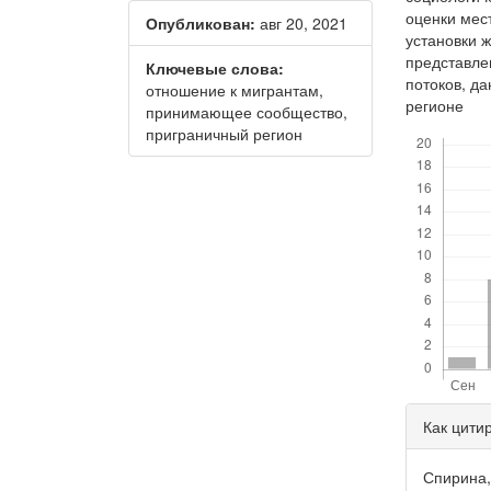
оценки мес
Опубликован:
авг 20, 2021
установки 
представле
Ключевые слова:
потоков, д
отношение к мигрантам,
регионе
принимающее сообщество,
Скачивания
приграничный регион
Дета
Как цити
стать
Спирина