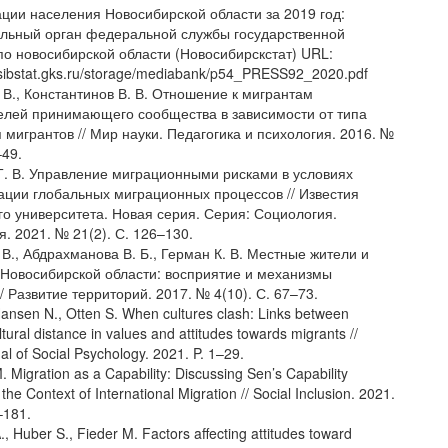
ации населения Новосибирской области за 2019 год:
льный орган федеральной службы государственной
 по новосибирской области (Новосибирскстат) URL:
osibstat.gks.ru/storage/mediabank/p54_PRESS92_2020.pdf
 В., Константинов В. В. Отношение к мигрантам
елей принимающего сообщества в зависимости от типа
мигрантов // Мир науки. Педагогика и психология. 2016. №
–49.
Т. В. Управление миграционными рисками в условиях
ции глобальных миграционных процессов // Известия
го университета. Новая серия. Серия: Социология.
. 2021. № 21(2). С. 126–130.
В., Абдрахманова В. Б., Герман К. В. Местные жители и
 Новосибирской области: восприятие и механизмы
/ Развитие территорий. 2017. № 4(10). С. 67–73.
Hansen N., Otten S. When cultures clash: Links between
tural distance in values and attitudes towards migrants //
nal of Social Psychology. 2021. P. 1–29.
M. Migration as a Capability: Discussing Sen’s Capability
the Context of International Migration // Social Inclusion. 2021.
–181.
, Huber S., Fieder M. Factors affecting attitudes toward