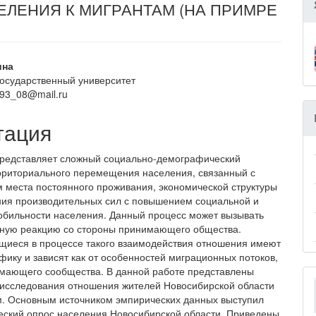
ЛЕНИЯ К МИГРАНТАМ (НА ПРИМРЕ
вное
ина
государственный университет
ржание
li93_08@mail.ru
и
тация
редставляет сложный социально-демографический
рриториального перемещения населения, связанный с
 места постоянного проживания, экономической структуры
ия производительных сил с повышением социальной и
обильности населения. Данный процесс может вызывать
ную реакцию со стороны принимающего общества.
иеся в процессе такого взаимодействия отношения имеют
фику и зависят как от особенностей миграционных потоков,
имающего сообщества. В данной работе представлены
 исследования отношения жителей Новосибирской области
м. Основным источником эмпирических данных выступил
еский опрос населения Новосибирской области. Приведены