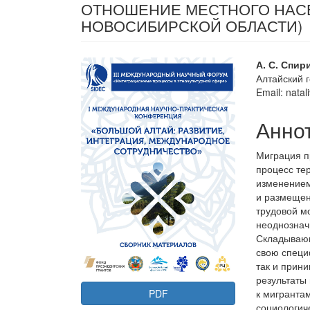
ОТНОШЕНИЕ МЕСТНОГО НАСЕ
НОВОСИБИРСКОЙ ОБЛАСТИ)
Статья
Осно
А. С. Спир
Алтайский 
боковой
соде
Email: nata
панели
стать
Анно
Миграция п
процесс те
изменением
и размещен
трудовой м
неоднознач
Складывающ
свою специ
так и прин
результаты
PDF
к мигранта
социологич