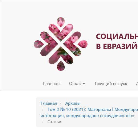
Быстрый
переход
к
содержанию
страницы
Главная
навигация
Основное
содержание
Боковая
панель
Главная
О нас
Текущий выпуск
Главная
Архивы
Том 2 № 10 (2021): Материалы I Междунар
интеграция, международное сотрудничество»
Статьи