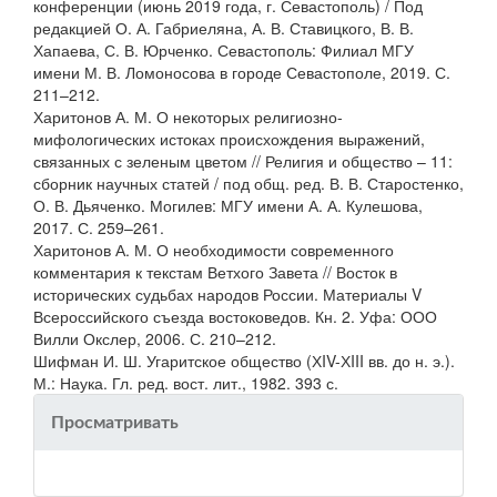
конференции (июнь 2019 года, г. Севастополь) / Под
редакцией О. А. Габриеляна, А. В. Ставицкого, В. В.
Хапаева, С. В. Юрченко. Севастополь: Филиал МГУ
имени М. В. Ломоносова в городе Севастополе, 2019. С.
211–212.
Харитонов А. М. О некоторых религиозно-
мифологических истоках происхождения выражений,
связанных с зеленым цветом // Религия и общество – 11:
сборник научных статей / под общ. ред. В. В. Старостенко,
О. В. Дьяченко. Могилев: МГУ имени А. А. Кулешова,
2017. С. 259–261.
Харитонов А. М. О необходимости современного
комментария к текстам Ветхого Завета // Восток в
исторических судьбах народов России. Материалы V
Всероссийского съезда востоковедов. Кн. 2. Уфа: ООО
Вилли Окслер, 2006. С. 210–212.
Шифман И. Ш. Угаритское общество (ХIV-ХIII вв. до н. э.).
М.: Наука. Гл. ред. вост. лит., 1982. 393 с.
Просматривать