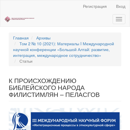
Быстрый
Регистрация
Вход
переход
к
Toggl
содержанию
naviga
страницы
Главная
навигация
Главная
Архивы
Основное
Том 2 № 10 (2021): Материалы I Международной
содержание
научной конференции «Большой Алтай: развитие,
Боковая
интеграция, международное сотрудничество»
панель
Статьи
К ПРОИСХОЖДЕНИЮ
БИБЛЕЙСКОГО НАРОДА
ФИЛИСТИМЛЯН – ПЕЛАСГОВ
Статья
боковой