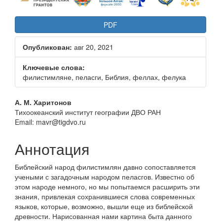
PDF
Опубликован:
авг 20, 2021
Ключевые слова:
филистимляне, пеласги, Библия, феллах, фелука
Основное
А. М. Харитонов
Тихоокеанский институт географии ДВО РАН
содержание
Email: mavr@tigdvo.ru
статьи
Аннотация
Библейский народ филистимлян давно сопоставляется
учеными с загадочным народом пеласгов. Известно об
этом народе немного, но мы попытаемся расширить эти
знания, привлекая сохранившиеся слова современных
языков, которые, возможно, вышли еще из библейской
древности. Нарисованная нами картина быта данного