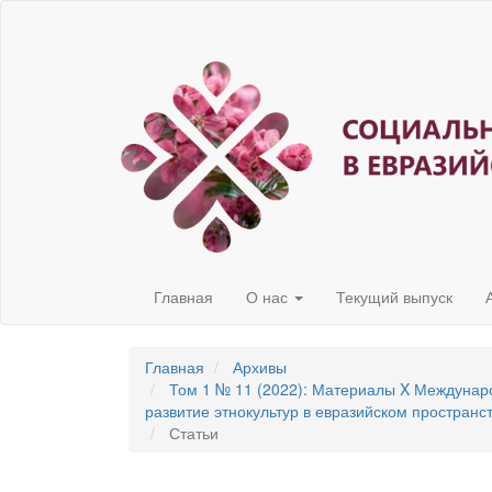
Быстрый
переход
к
содержанию
страницы
Главная
навигация
Основное
содержание
Боковая
панель
Главная
О нас
Текущий выпуск
Главная
Архивы
Том 1 № 11 (2022): Материалы X Междунар
развитие этнокультур в евразийском пространс
Статьи