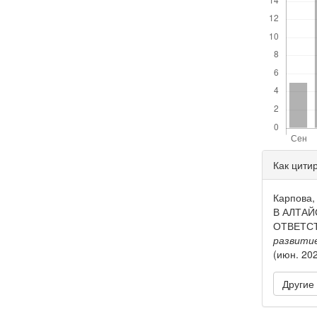
Дета
Как цити
стать
Карпова
В АЛТА
ОТВЕТС
развити
(июн. 202
Другие