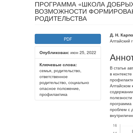
ПРОГРАММА «ШКОЛА ДОБРЫХ 
ВОЗМОЖНОСТИ ФОРМИРОВА
РОДИТЕЛЬСТВА
Статья
Осно
Д. Н. Карп
PDF
Алтайский 
боковой
соде
Опубликован:
июн 25, 2022
панели
стать
Анно
Ключевые слова:
В статье а
семья, родительство,
в контекст
ответственное
профилакти
родительство, социально
Алтайском 
опасное положение,
содержании
профилактика
полезности
программа 
проблем с 
внутриличн
Скачивания