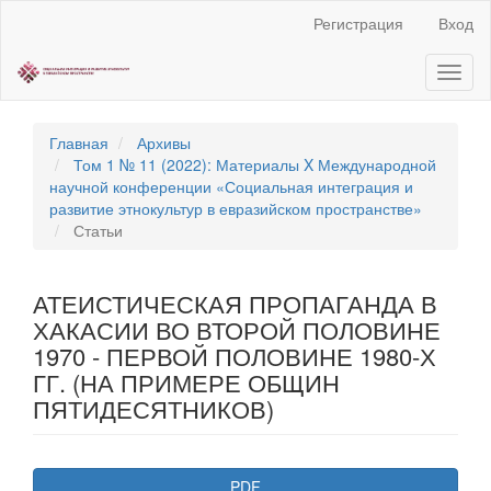
Быстрый
Регистрация
Вход
переход
к
Toggl
содержанию
naviga
страницы
Главная
навигация
Главная
Архивы
Основное
Том 1 № 11 (2022): Материалы X Международной
содержание
научной конференции «Социальная интеграция и
Боковая
развитие этнокультур в евразийском пространстве»
панель
Статьи
АТЕИСТИЧЕСКАЯ ПРОПАГАНДА В
ХАКАСИИ ВО ВТОРОЙ ПОЛОВИНЕ
1970 - ПЕРВОЙ ПОЛОВИНЕ 1980-Х
ГГ. (НА ПРИМЕРЕ ОБЩИН
ПЯТИДЕСЯТНИКОВ)
Статья
PDF