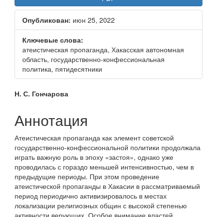
боковой
Опубликован:
июн 25, 2022
панели
Ключевые слова:
атеистическая пропаганда, Хакасская автономная
область, государственно-конфессиональная
политика, пятидесятники
Основное
Н. С. Гончарова
содержание
Аннотация
статьи
Атеистическая пропаганда как элемент советской
государственно-конфессиональной политики продолжала
играть важную роль в эпоху «застоя», однако уже
проводилась с гораздо меньшей интенсивностью, чем в
предыдущие периоды. При этом проведение
атеистической пропаганды в Хакасии в рассматриваемый
период периодично активизировалось в местах
локализации религиозных общин с высокой степенью
активности верующих. Особое внимание властей