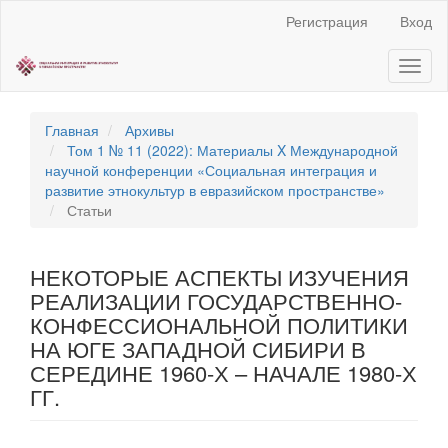
Быстрый
Регистрация
Вход
переход
к
Toggl
содержанию
naviga
страницы
Главная
навигация
Главная
Архивы
Основное
Том 1 № 11 (2022): Материалы X Международной
содержание
научной конференции «Социальная интеграция и
Боковая
развитие этнокультур в евразийском пространстве»
панель
Статьи
НЕКОТОРЫЕ АСПЕКТЫ ИЗУЧЕНИЯ
РЕАЛИЗАЦИИ ГОСУДАРСТВЕННО-
КОНФЕССИОНАЛЬНОЙ ПОЛИТИКИ
НА ЮГЕ ЗАПАДНОЙ СИБИРИ В
СЕРЕДИНЕ 1960-Х – НАЧАЛЕ 1980-Х
ГГ.