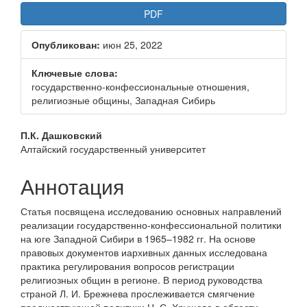
Статья
PDF
боковой
Опубликован:
июн 25, 2022
панели
Ключевые слова:
государственно-конфессиональные отношения,
религиозные общины, Западная Сибирь
Основное
П.К. Дашковский
Алтайский государственный университет
содержание
статьи
Аннотация
Статья посвящена исследованию основных направлений
реализации государственно-конфессиональной политики
на юге Западной Сибири в 1965–1982 гг. На основе
правовых документов иархивных данных исследована
практика регулирования вопросов регистрации
религиозных общин в регионе. В период руководства
страной Л. И. Брежнева прослеживается смягчение
предшествующей политики Н. С. Хрущева в области