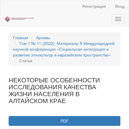
Быстрый
Регистрация
Вход
переход
к
Toggl
содержанию
naviga
страницы
Главная
навигация
Главная
Архивы
Основное
Том 1 № 11 (2022): Материалы X Международной
содержание
научной конференции «Социальная интеграция и
Боковая
развитие этнокультур в евразийском пространстве»
панель
Статьи
НЕКОТОРЫЕ ОСОБЕННОСТИ
ИССЛЕДОВАНИЯ КАЧЕСТВА
ЖИЗНИ НАСЕЛЕНИЯ В
АЛТАЙСКОМ КРАЕ
Статья
PDF