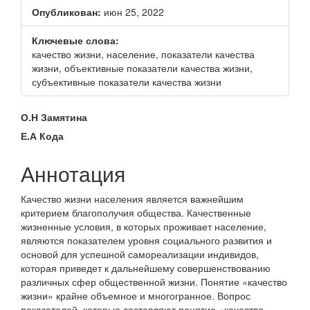
боковой
Опубликован:
июн 25, 2022
панели
Ключевые слова:
качество жизни, население, показатели качества
жизни, объективные показатели качества жизни,
субъективные показатели качества жизни
Основное
О.Н Замятина
содержание
Е.А Кода
статьи
Аннотация
Качество жизни населения является важнейшим
критерием благополучия общества. Качественные
жизненные условия, в которых проживает население,
являются показателем уровня социального развития и
основой для успешной самореализации индивидов,
которая приведет к дальнейшему совершенствованию
различных сфер общественной жизни. Понятие «качество
жизни» крайне объемное и многогранное. Вопрос
показателей, которые составляют понятие «качество