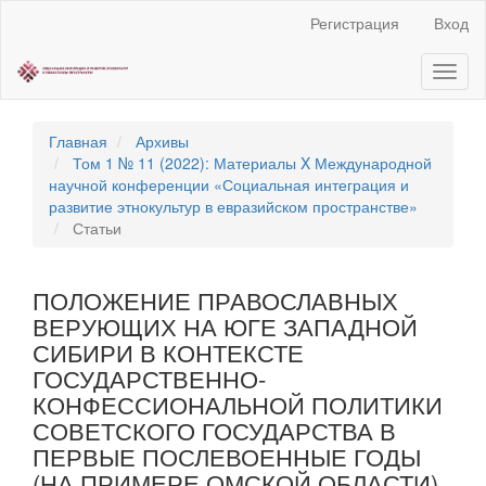
Быстрый
Регистрация
Вход
переход
к
Toggl
содержанию
naviga
страницы
Главная
навигация
Главная
Архивы
Основное
Том 1 № 11 (2022): Материалы X Международной
содержание
научной конференции «Социальная интеграция и
Боковая
развитие этнокультур в евразийском пространстве»
панель
Статьи
ПОЛОЖЕНИЕ ПРАВОСЛАВНЫХ
ВЕРУЮЩИХ НА ЮГЕ ЗАПАДНОЙ
СИБИРИ В КОНТЕКСТЕ
ГОСУДАРСТВЕННО-
КОНФЕССИОНАЛЬНОЙ ПОЛИТИКИ
СОВЕТСКОГО ГОСУДАРСТВА В
ПЕРВЫЕ ПОСЛЕВОЕННЫЕ ГОДЫ
(НА ПРИМЕРЕ ОМСКОЙ ОБЛАСТИ)