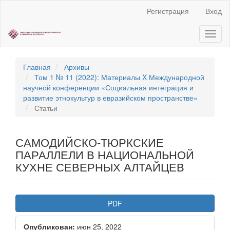
Быстрый
Регистрация
Вход
переход
к
Toggl
содержанию
naviga
страницы
Главная
навигация
Главная
Архивы
Основное
Том 1 № 11 (2022): Материалы X Международной
содержание
научной конференции «Социальная интеграция и
Боковая
развитие этнокультур в евразийском пространстве»
панель
Статьи
САМОДИЙСКО-ТЮРКСКИЕ
ПАРАЛЛЕЛИ В НАЦИОНАЛЬНОЙ
КУХНЕ СЕВЕРНЫХ АЛТАЙЦЕВ
Статья
PDF
боковой
Опубликован:
июн 25, 2022