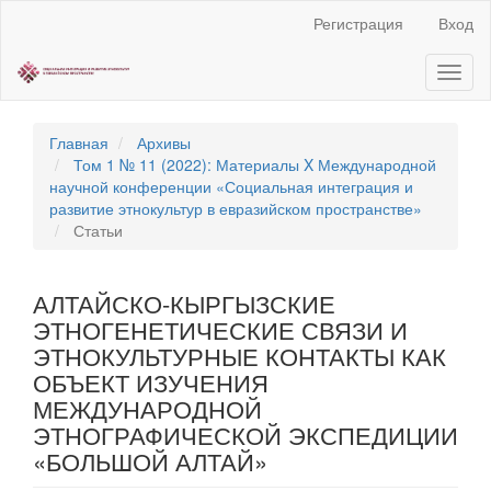
Быстрый
Регистрация
Вход
переход
к
Toggl
содержанию
naviga
страницы
Главная
навигация
Главная
Архивы
Основное
Том 1 № 11 (2022): Материалы X Международной
содержание
научной конференции «Социальная интеграция и
Боковая
развитие этнокультур в евразийском пространстве»
панель
Статьи
АЛТАЙСКО-КЫРГЫЗСКИЕ
ЭТНОГЕНЕТИЧЕСКИЕ СВЯЗИ И
ЭТНОКУЛЬТУРНЫЕ КОНТАКТЫ КАК
ОБЪЕКТ ИЗУЧЕНИЯ
МЕЖДУНАРОДНОЙ
ЭТНОГРАФИЧЕСКОЙ ЭКСПЕДИЦИИ
«БОЛЬШОЙ АЛТАЙ»