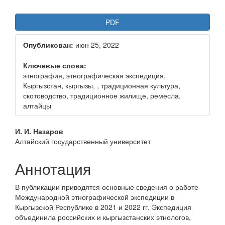
Статья
PDF
боковой
Опубликован:
июн 25, 2022
панели
Ключевые слова:
этнография, этнографическая экспедиция,
Кыргызстан, кыргызы, , традиционная культура,
скотоводство, традиционное жилище, ремесла,
алтайцы
Основное
И. И. Назаров
Алтайский государственный университет
содержание
статьи
Аннотация
В публикации приводятся основные сведения о работе
Международной этнографической экспедиции в
Кыргызской Республике в 2021 и 2022 гг. Экспедиция
объединила российских и кыргызстанских этнологов,