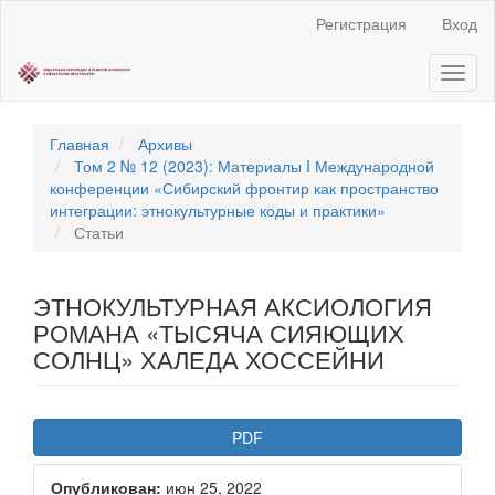
Быстрый
Регистрация
Вход
переход
к
Toggl
содержанию
naviga
страницы
Главная
навигация
Главная
Архивы
Основное
Том 2 № 12 (2023): Материалы I Международной
содержание
конференции «Сибирский фронтир как пространство
Боковая
интеграции: этнокультурные коды и практики»
панель
Статьи
ЭТНОКУЛЬТУРНАЯ АКСИОЛОГИЯ
РОМАНА «ТЫСЯЧА СИЯЮЩИХ
СОЛНЦ» ХАЛЕДА ХОССЕЙНИ
Статья
PDF
боковой
Опубликован:
июн 25, 2022