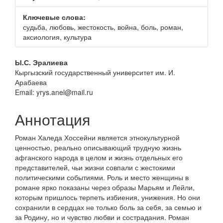
панели
Ключевые слова:
судьба, любовь, жестокость, война, боль, роман,
аксиология, культура
Основное
Ы.С. Эралиева
Кыргызский государственный университет им. И.
содержание
Арабаева
статьи
Email: yrys.anel@mail.ru
Аннотация
Роман Халеда Хоссейни является этнокультурной
ценностью, реально описывающий трудную жизнь
афганского народа в целом и жизнь отдельных его
представителей, чьи жизни совпали с жестокими
политическими событиями. Роль и место женщины в
романе ярко показаны через образы Марьям и Лейли,
которым пришлось терпеть избиения, унижения. Но они
сохранили в сердцах не только боль за себя, за семью и
за Родину, но и чувство любви и сострадания. Роман