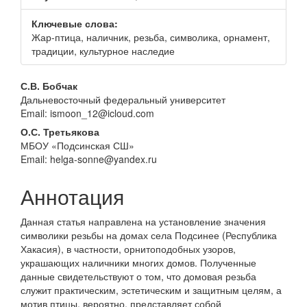
панели
Ключевые слова:
Жар-птица, наличник, резьба, символика, орнамент,
традиции, культурное наследие
Основное
С.В. Бобчак
Дальневосточный федеральный университет
содержание
Email: ismoon_12@icloud.com
статьи
О.С. Третьякова
МБОУ «Подсинская СШ»
Email: helga-sonne@yandex.ru
Аннотация
Данная статья направлена на установление значения
символики резьбы на домах села Подсинее (Республика
Хакасия), в частности, орнитоподобных узоров,
украшающих наличники многих домов. Полученные
данные свидетельствуют о том, что домовая резьба
служит практическим, эстетическим и защитным целям, а
мотив птицы, вероятно, представляет собой