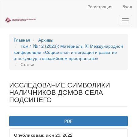
Быстрый
Регистрация
Вход
переход
к
Toggl
содержанию
naviga
страницы
Главная
навигация
Главная
Архивы
Основное
Том 1 № 12 (2023): Материалы XI Международной
содержание
конференции «Социальная интеграция и развитие
Боковая
этнокультур в евразийском пространстве»
панель
Статьи
ИССЛЕДОВАНИЕ СИМВОЛИКИ
НАЛИЧНИКОВ ДОМОВ СЕЛА
ПОДСИНЕГО
Статья
PDF
боковой
Опубликован:
июн 25, 2022