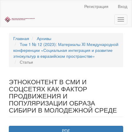
Быстрый
Регистрация
Вход
переход
к
Toggl
содержанию
naviga
страницы
Главная
навигация
Главная
Архивы
Основное
Том 1 № 12 (2023): Материалы XI Международной
содержание
конференции «Социальная интеграция и развитие
Боковая
этнокультур в евразийском пространстве»
панель
Статьи
ЭТНОКОНТЕНТ В СМИ И
СОЦСЕТЯХ КАК ФАКТОР
ПРОДВИЖЕНИЯ И
ПОПУЛЯРИЗАЦИИ ОБРАЗА
СИБИРИ В МОЛОДЕЖНОЙ СРЕДЕ
Статья
PDF