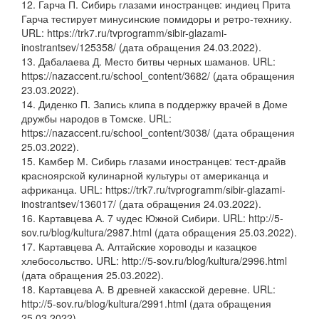
12. Гарча П. Сибирь глазами иностранцев: индиец Прита
Гарча тестирует минусинские помидоры и ретро-технику.
URL: https://trk7.ru/tvprogramm/sibir-glazami-
inostrantsev/125358/ (дата обращения 24.03.2022).
13. Дабалаева Д. Место битвы черных шаманов. URL:
https://nazaccent.ru/school_content/3682/ (дата обращения
23.03.2022).
14. Диденко П. Запись клипа в поддержку врачей в Доме
дружбы народов в Томске. URL:
https://nazaccent.ru/school_content/3038/ (дата обращения
25.03.2022).
15. Камбер М. Сибирь глазами иностранцев: тест-драйв
красноярской кулинарной культуры от американца и
африканца. URL: https://trk7.ru/tvprogramm/sibir-glazami-
inostrantsev/136017/ (дата обращения 24.03.2022).
16. Картавцева А. 7 чудес Южной Сибири. URL: http://5-
sov.ru/blog/kultura/2987.html (дата обращения 25.03.2022).
17. Картавцева А. Алтайские хороводы и казацкое
хлебосольство. URL: http://5-sov.ru/blog/kultura/2996.html
(дата обращения 25.03.2022).
18. Картавцева А. В древней хакасской деревне. URL:
http://5-sov.ru/blog/kultura/2991.html (дата обращения
25.03.2022).