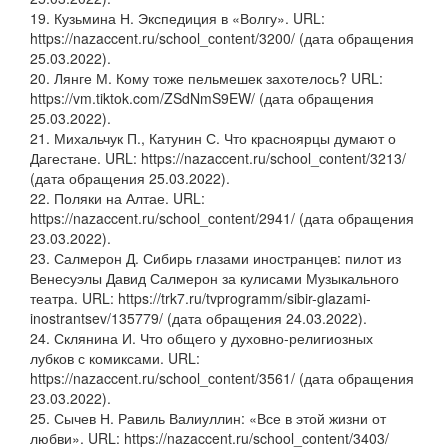
19. Кузьмина Н. Экспедиция в «Волгу». URL:
https://nazaccent.ru/school_content/3200/ (дата обращения
25.03.2022).
20. Лянге М. Кому тоже пельмешек захотелось? URL:
https://vm.tiktok.com/ZSdNmS9EW/ (дата обращения
25.03.2022).
21. Михальчук П., Катунин С. Что красноярцы думают о
Дагестане. URL: https://nazaccent.ru/school_content/3213/
(дата обращения 25.03.2022).
22. Поляки на Алтае. URL:
https://nazaccent.ru/school_content/2941/ (дата обращения
23.03.2022).
23. Салмерон Д. Сибирь глазами иностранцев: пилот из
Венесуэлы Давид Салмерон за кулисами Музыкального
театра. URL: https://trk7.ru/tvprogramm/sibir-glazami-
inostrantsev/135779/ (дата обращения 24.03.2022).
24. Склянина И. Что общего у духовно-религиозных
лубков с комиксами. URL:
https://nazaccent.ru/school_content/3561/ (дата обращения
23.03.2022).
25. Сычев Н. Равиль Валиуллин: «Все в этой жизни от
любви». URL: https://nazaccent.ru/school_content/3403/