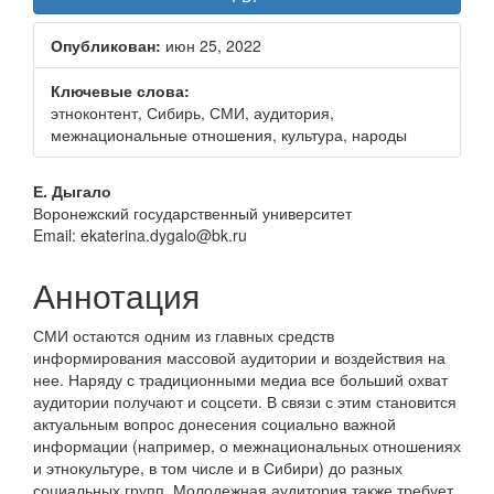
боковой
Опубликован:
июн 25, 2022
панели
Ключевые слова:
этноконтент, Сибирь, СМИ, аудитория,
межнациональные отношения, культура, народы
Основное
Е. Дыгало
Воронежский государственный университет
содержание
Email: ekaterina.dygalo@bk.ru
статьи
Аннотация
СМИ остаются одним из главных средств
информирования массовой аудитории и воздействия на
нее. Наряду с традиционными медиа все больший охват
аудитории получают и соцсети. В связи с этим становится
актуальным вопрос донесения социально важной
информации (например, о межнациональных отношениях
и этнокультуре, в том числе и в Сибири) до разных
социальных групп. Молодежная аудитория также требует