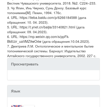
Вестник Чувашского университета. 2018. №2. С224–233.
3. Чу Япин, Инь Чжункэ, Сунь Донху. Базовый курс
топонимики[M]. Пекин, 1994. 176с.
4. URL: https://tieba.baidu.com/p/6266184588 (дата
обращения: 10. 04. 2023).
5. URL: https://t.ynet.cn/baijia/33140821.html (дата
обращения: 09. 04.2023).
6. URL: https://mp.weixin.qq.com/s/ppFk-
BldUzr_uaVMZ9wO4w (дата обращения:10.04.2023).
7. Дмитриев Л.М. Онтологическое и ментальное бытие
топонимической системы. Барнаул: Издательство
Алтайского государственного университета, 2002. 227 с.
Просматривать
Язык