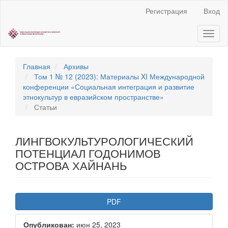
Быстрый
Регистрация
Вход
переход
к
Toggl
содержанию
naviga
страницы
Главная
навигация
Главная
Архивы
Основное
Том 1 № 12 (2023): Материалы XI Международной
содержание
конференции «Социальная интеграция и развитие
Боковая
этнокультур в евразийском пространстве»
панель
Статьи
ЛИНГВОКУЛЬТУРОЛОГИЧЕСКИЙ
ПОТЕНЦИАЛ ГОДОНИМОВ
ОСТРОВА ХАЙНАНЬ
Статья
PDF
боковой
Опубликован:
июн 25, 2023