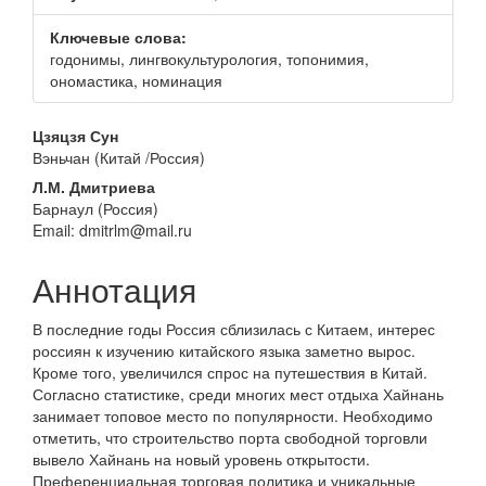
панели
Ключевые слова:
годонимы, лингвокультурология, топонимия,
ономастика, номинация
Основное
Цзяцзя Сун
Вэньчан (Китай /Россия)
содержание
Л.М. Дмитриева
статьи
Барнаул (Россия)
Email: dmitrlm@mail.ru
Аннотация
В последние годы Россия сблизилась с Китаем, интерес
россиян к изучению китайского языка заметно вырос.
Кроме того, увеличился спрос на путешествия в Китай.
Согласно статистике, среди многих мест отдыха Хайнань
занимает топовое место по популярности. Необходимо
отметить, что строительство порта свободной торговли
вывело Хайнань на новый уровень открытости.
Преференциальная торговая политика и уникальные