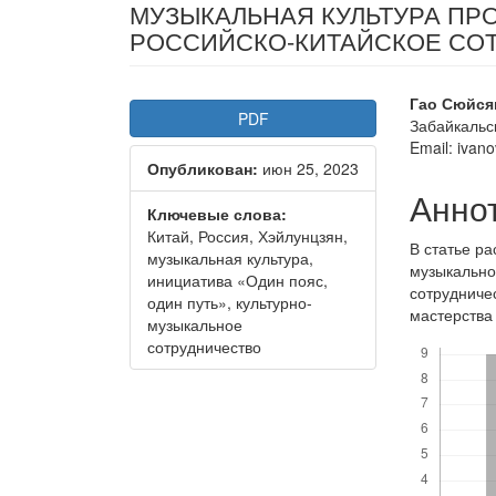
МУЗЫКАЛЬНАЯ КУЛЬТУРА ПР
РОССИЙСКО-КИТАЙСКОЕ СОТ
Статья
Осно
Гао Сюйся
PDF
Забайкальс
боковой
соде
Email: iva
Опубликован:
июн 25, 2023
панели
стать
Анно
Ключевые слова:
Китай, Россия, Хэйлунцзян,
В статье р
музыкальная культура,
музыкально
инициатива «Один пояс,
сотрудниче
один путь», культурно-
мастерства
музыкальное
Скачивания
сотрудничество