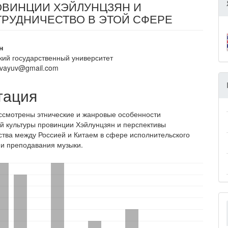
ОВИНЦИИ ХЭЙЛУНЦЗЯН И
РУДНИЧЕСТВО В ЭТОЙ СФЕРЕ
вное
н
кий государственный университет
ржание
novayuv@gmail.com
и
тация
ассмотрены этнические и жанровые особенности
й культуры провинции Хэйлунцзян и перспективы
ства между Россией и Китаем в сфере исполнительского
 и преподавания музыки.