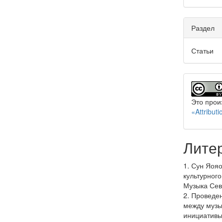
Раздел
Статьи
Это прои
«Attribu
Лите
1. Сун Яоя
культурног
Музыка Сев
2. Проведе
между музы
инициативы