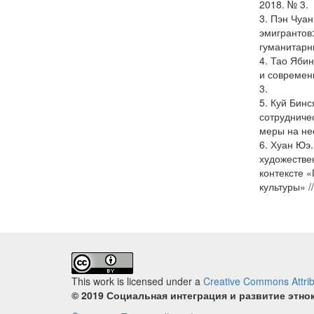
2018. № 3.
3. Пэн Чуа
эмигрантов
гуманитарны
4. Тао Яби
и современ
3.
5. Куй Бин
сотрудничес
меры на нее
6. Хуан Юэ
художестве
контексте 
культуры» /
This work is licensed under a
Creative Commons Attribu
© 2019 Социальная интеграция и развитие этно