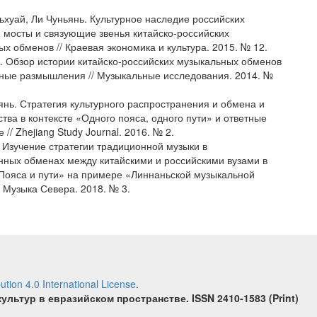
ньхуай, Ли Чуньянь. Культурное наследие российских
: мосты и связующие звенья китайско-российских
х обменов // Краевая экономика и культура. 2015. № 12.
н. Обзор истории китайско-российских музыкальных обменов
ные размышления // Музыкальные исследования. 2014. №
сянь. Стратегия культурного распространения и обмена и
тва в контексте «Одного пояса, одного пути» и ответные
 // Zhejiang Study Journal. 2016. № 2.
. Изучение стратегии традиционной музыки в
нных обменах между китайскими и российскими вузами в
«Пояса и пути» на примере «Линнаньской музыкальной
/ Музыка Севера. 2018. № 3.
tion 4.0 International License
.
культур в евразийском пространстве.
ISSN 2410‐1583 (Print)