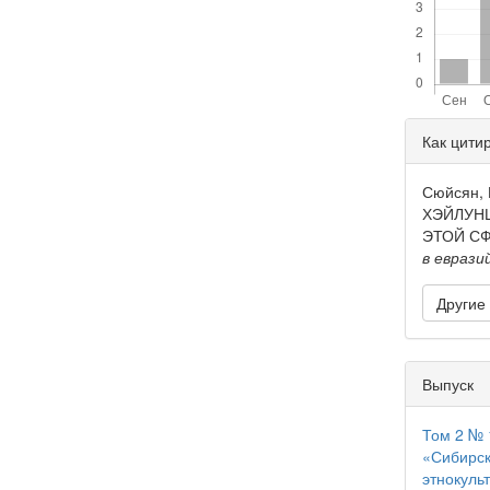
Дета
Как цити
стать
Сюйсян,
ХЭЙЛУН
ЭТОЙ С
в евраз
Другие
Выпуск
Том 2 № 
«Сибирск
этнокуль