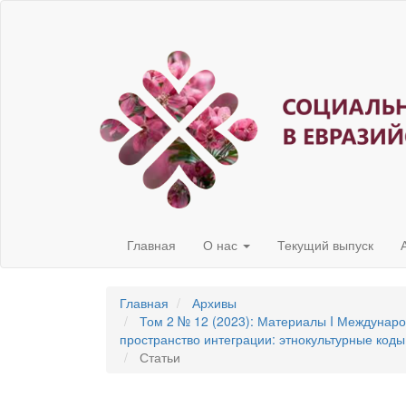
Быстрый
переход
к
содержанию
страницы
Главная
навигация
Основное
содержание
Боковая
панель
Главная
О нас
Текущий выпуск
Главная
Архивы
Том 2 № 12 (2023): Материалы I Междунар
пространство интеграции: этнокультурные коды
Статьи