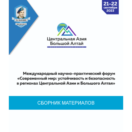
Статья
боковой
панели