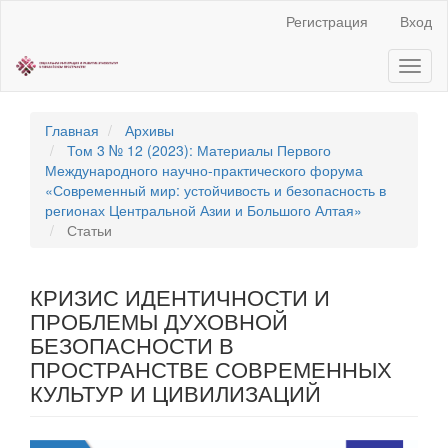
Быстрый
Регистрация
Вход
переход
к
Toggl
содержанию
naviga
страницы
Главная
навигация
Главная
Архивы
Основное
Том 3 № 12 (2023): Материалы Первого
содержание
Международного научно-практического форума
Боковая
«Современный мир: устойчивость и безопасность в
панель
регионах Центральной Азии и Большого Алтая»
Статьи
КРИЗИС ИДЕНТИЧНОСТИ И
ПРОБЛЕМЫ ДУХОВНОЙ
БЕЗОПАСНОСТИ В
ПРОСТРАНСТВЕ СОВРЕМЕННЫХ
КУЛЬТУР И ЦИВИЛИЗАЦИЙ