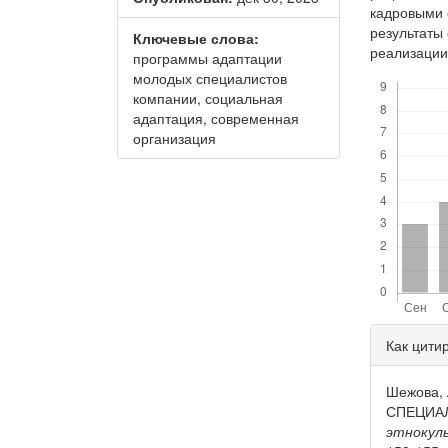
кадровыми 
результаты
Ключевые слова:
реализации
программы адаптации
Скачивания
молодых специалистов
компании, социальная
адаптация, современная
организация
Дета
Как цити
стать
Шежова,
СПЕЦИА
этнокул