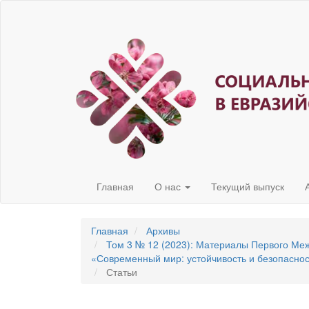
Быстрый
переход
к
содержанию
страницы
Главная
навигация
Основное
содержание
Боковая
панель
Главная
О нас
Текущий выпуск
Главная
Архивы
Том 3 № 12 (2023): Материалы Первого Ме
«Современный мир: устойчивость и безопаснос
Статьи