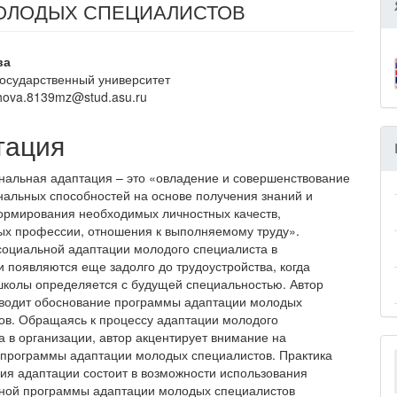
ОЛОДЫХ СПЕЦИАЛИСТОВ
вное
ва
государственный университет
ржание
zhova.8139mz@stud.asu.ru
и
тация
альная адаптация – это «овладение и совершенствование
альных способностей на основе получения знаний и
ормирования необходимых личностных качеств,
ых профессии, отношения к выполняемому труду».
оциальной адаптации молодого специалиста в
и появляются еще задолго до трудоустройства, когда
школы определяется с будущей специальностью. Автор
водит обоснование программы адаптации молодых
ов. Обращаясь к процессу адаптации молодого
а в организации, автор акцентирует внимание на
 программы адаптации молодых специалистов. Практика
ия адаптации состоит в возможности использования
ной программы адаптации молодых специалистов