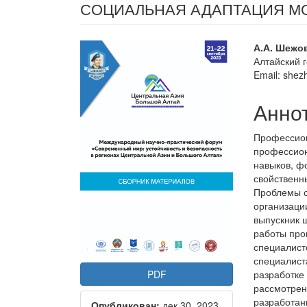
СОЦИАЛЬНАЯ АДАПТАЦИЯ М
Статья
Осно
А.А. Шежо
Алтайский 
боковой
соде
Email: she
панели
стать
Анно
Профессион
профессион
навыков, ф
свойственн
Проблемы с
организаци
выпускник 
работы про
специалист
специалист
PDF
разработке
рассмотрен
разработан
Опубликован:
дек 30, 2023