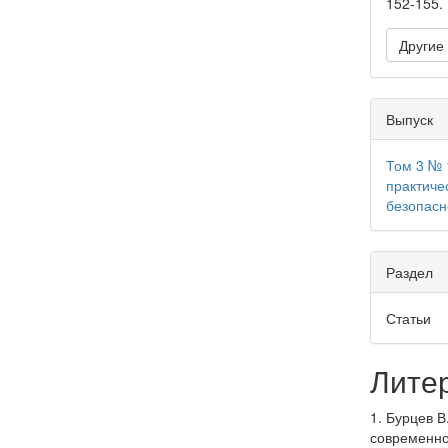
152-155.
Другие
Выпуск
Том 3 № 
практиче
безопасн
Раздел
Статьи
Лите
1. Бурцев В
современно