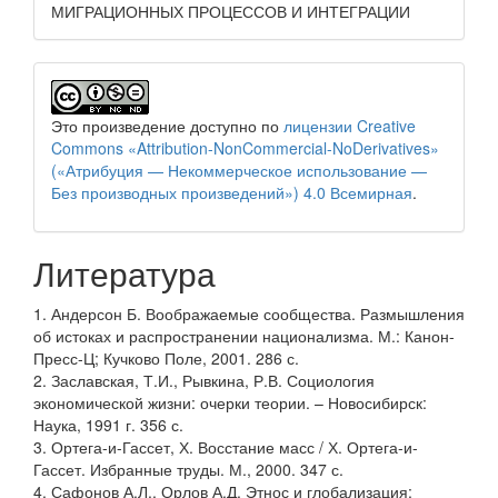
МИГРАЦИОННЫХ ПРОЦЕССОВ И ИНТЕГРАЦИИ
Это произведение доступно по
лицензии Creative
Commons «Attribution-NonCommercial-NoDerivatives»
(«Атрибуция — Некоммерческое использование —
Без производных произведений») 4.0 Всемирная
.
Литература
1. Андерсон Б. Воображаемые сообщества. Размышления
об истоках и распространении национализма. М.: Канон-
Пресс-Ц; Кучково Поле, 2001. 286 с.
2. Заславская, Т.И., Рывкина, Р.В. Социология
экономической жизни: очерки теории. – Новосибирск:
Наука, 1991 г. 356 с.
3. Ортега-и-Гассет, Х. Восстание масс / Х. Ортега-и-
Гассет. Избранные труды. М., 2000. 347 с.
4. Сафонов А.Л., Орлов А.Д. Этнос и глобализация: