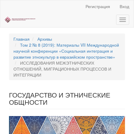
Быстрый
Регистрация
Вход
переход
к
Toggl
содержанию
naviga
страницы
Главная
навигация
Главная
Архивы
Основное
Том 2 № 8 (2019): Материалы VII Международной
содержание
научной конференции «Социальная интеграция и
Боковая
развитие этнокультур в евразийском пространстве»
панель
ИССЛЕДОВАНИЯ МЕЖЭТНИЧЕСКИХ
ОТНОШЕНИЙ, МИГРАЦИОННЫХ ПРОЦЕССОВ И
ИНТЕГРАЦИИ
ГОСУДАРСТВО И ЭТНИЧЕСКИЕ
ОБЩНОСТИ
Статья
боковой