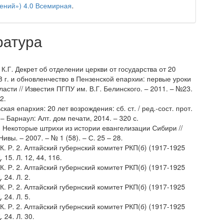
ений») 4.0 Всемирная
.
ратура
 К.Г. Декрет об отделении церкви от государства от 20
8 г. и обновленчество в Пензенской епархии: первые уроки
ласти // Известия ПГПУ им. В.Г. Белинского. – 2011. – №23.
2.
ская епархия: 20 лет возрождения: сб. ст. / ред.-сост. прот.
 – Барнаул: Алт. дом печати, 2014. – 320 с.
. Некоторые штрихи из истории евангелизации Сибири //
ивы. – 2007. – № 1 (58). – С. 25 – 28.
К. Р. 2. Алтайский губернский комитет РКП(б) (1917-1925
Д. 15. Л. 12, 44, 116.
К. Р. 2. Алтайский губернский комитет РКП(б) (1917-1925
Д. 24. Л. 2.
К. Р. 2. Алтайский губернский комитет РКП(б) (1917-1925
Д. 24. Л. 5.
К. Р. 2. Алтайский губернский комитет РКП(б) (1917-1925
Д. 24. Л. 30.