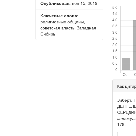
Опубликован:
ноя 15, 2019
Скачивания
Ключевые слова:
религиозные общины,
советская власть, Западная
Сибирь
Дета
Как цити
стать
Зиберт,
ДЕЯТЕЛ
СЕРЕДИН
этнокул
178.