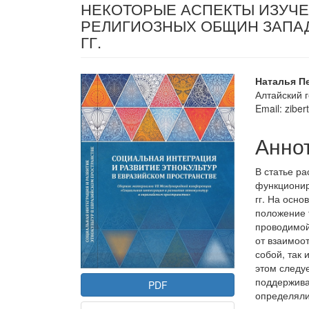
НЕКОТОРЫЕ АСПЕКТЫ ИЗУЧ
РЕЛИГИОЗНЫХ ОБЩИН ЗАПАД
ГГ.
Статья
Осно
Наталья П
Алтайский 
боковой
соде
Email: zibe
панели
стать
Анно
В статье р
функционир
гг. На осно
положение 
проводимой
от взаимоо
собой, так
этом следу
поддержива
PDF
определяли