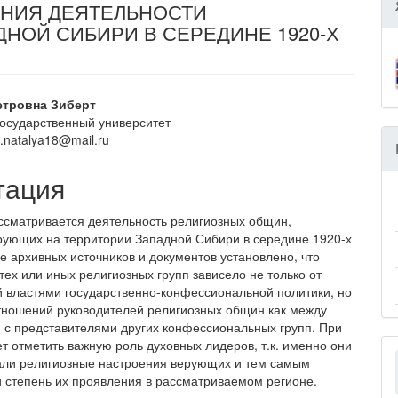
ЕНИЯ ДЕЯТЕЛЬНОСТИ
НОЙ СИБИРИ В СЕРЕДИНЕ 1920-Х
вное
етровна Зиберт
государственный университет
ржание
rt.natalya18@mail.ru
и
тация
ассматривается деятельность религиозных общин,
ующих на территории Западной Сибири в середине 1920-х
ве архивных источников и документов установлено, что
тех или иных религиозных групп зависело не только от
 властями государственно-конфессиональной политики, но
тношений руководителей религиозных общин как между
 и с представителями других конфессиональных групп. При
ет отметить важную роль духовных лидеров, т.к. именно они
ли религиозные настроения верующих и тем самым
 степень их проявления в рассматриваемом регионе.