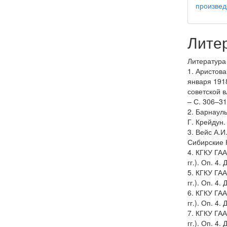
произвед
Лите
Литература
1. Аристова
января 191
советской в
– С. 306–31
2. Барнауль
Г. Крейдун.
3. Вейс А.И
Сибирские Н
4. КГКУ ГАА
гг.). Оп. 4. 
5. КГКУ ГАА
гг.). Оп. 4. 
6. КГКУ ГАА
гг.). Оп. 4. 
7. КГКУ ГАА
гг.). Оп. 4. 