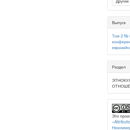
Другие
Выпуск
Том 2 № 
конферен
евразийс
Раздел
ЭТНОКУ
ОТНОШЕ
Это прои
«Attribu
Некоммер