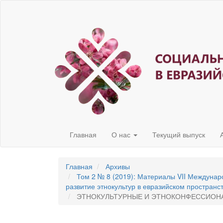
Быстрый
переход
к
содержанию
страницы
Главная
навигация
Основное
содержание
Боковая
панель
Главная
О нас
Текущий выпуск
Главная
Архивы
Том 2 № 8 (2019): Материалы VII Междуна
развитие этнокультур в евразийском пространс
ЭТНОКУЛЬТУРНЫЕ И ЭТНОКОНФЕССИОНА