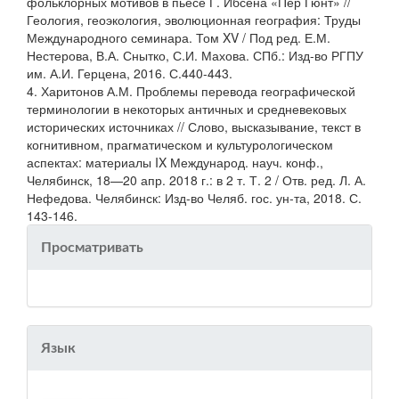
фольклорных мотивов в пьесе Г. Ибсена «Пер Гюнт» //
Геология, геоэкология, эволюционная география: Труды
Международного семинара. Том XV / Под ред. Е.М.
Нестерова, В.А. Снытко, С.И. Махова. СПб.: Изд-во РГПУ
им. А.И. Герцена, 2016. С.440-443.
4. Харитонов А.М. Проблемы перевода географической
терминологии в некоторых античных и средневековых
исторических источниках // Слово, высказывание, текст в
когнитивном, прагматическом и культурологическом
аспектах: материалы IX Международ. науч. конф.,
Челябинск, 18—20 апр. 2018 г.: в 2 т. Т. 2 / Отв. ред. Л. А.
Нефедова. Челябинск: Изд-во Челяб. гос. ун-та, 2018. С.
143-146.
Просматривать
Язык