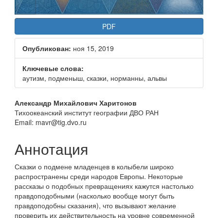
PDF
Опубликован:
ноя 15, 2019
Ключевые слова:
аутизм, подменыш, сказки, норманны, альвы
Основное
Александр Михайлович Харитонов
Тихоокеанский институт географии ДВО РАН
содержание
Email: mavr@tig.dvo.ru
статьи
Аннотация
Сказки о подмене младенцев в колыбели широко
распространены среди народов Европы. Некоторые
рассказы о подобных превращениях кажутся настолько
правдоподобными (насколько вообще могут быть
правдоподобны сказания), что вызывают желание
проверить их действительность на уровне современной