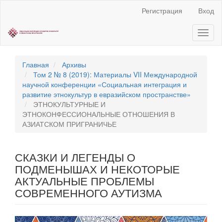
Быстрый
Регистрация
Вход
переход
к
Toggl
содержанию
naviga
страницы
Главная
навигация
Главная
Архивы
Основное
Том 2 № 8 (2019): Материалы VII Международной
содержание
научной конференции «Социальная интеграция и
Боковая
развитие этнокультур в евразийском пространстве»
панель
ЭТНОКУЛЬТУРНЫЕ И
ЭТНОКОНФЕССИОНАЛЬНЫЕ ОТНОШЕНИЯ В
АЗИАТСКОМ ПРИГРАНИЧЬЕ
СКАЗКИ И ЛЕГЕНДЫ О
ПОДМЕНЫШАХ И НЕКОТОРЫЕ
АКТУАЛЬНЫЕ ПРОБЛЕМЫ
СОВРЕМЕННОГО АУТИЗМА