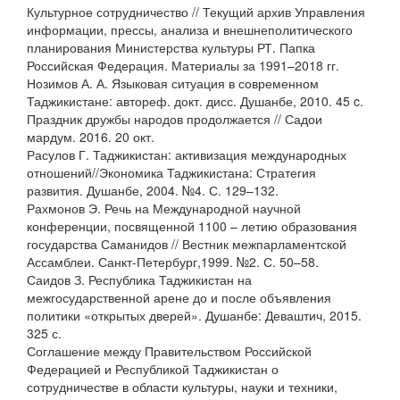
Культурное сотрудничество // Текущий архив Управления
информации, прессы, анализа и внешнеполитического
планирования Министерства культуры РТ. Папка
Российская Федерация. Материалы за 1991–2018 гг.
Нозимов А. А. Языковая ситуация в современном
Таджикистане: автореф. докт. дисс. Душанбе, 2010. 45 c.
Праздник дружбы народов продолжается // Садои
мардум. 2016. 20 окт.
Расулов Г. Таджикистан: активизация международных
отношений//Экономика Таджикистана: Стратегия
развития. Душанбе, 2004. №4. С. 129–132.
Рахмонов Э. Речь на Международной научной
конференции, посвященной 1100 – летию образования
государства Саманидов // Вестник межпарламентской
Ассамблеи. Санкт-Петербург,1999. №2. С. 50–58.
Саидов З. Республика Таджикистан на
межгосударственной арене до и после объявления
политики «открытых дверей». Душанбе: Деваштич, 2015.
325 с.
Соглашение между Правительством Российской
Федерацией и Республикой Таджикистан о
сотрудничестве в области культуры, науки и техники,