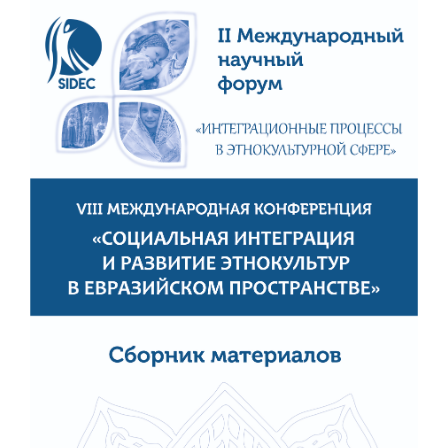
Статья
боковой
панели