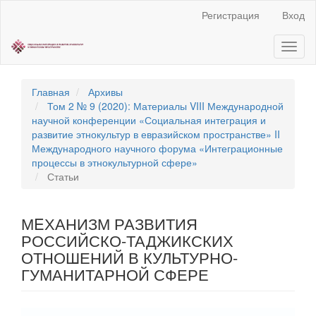
Быстрый
Регистрация
Вход
переход
к
Toggl
содержанию
naviga
страницы
Главная
навигация
Главная
Архивы
Основное
Том 2 № 9 (2020): Материалы VIII Международной
содержание
научной конференции «Социальная интеграция и
Боковая
развитие этнокультур в евразийском пространстве» II
панель
Международного научного форума «Интеграционные
процессы в этнокультурной сфере»
Статьи
МEХАНИЗМ РАЗВИТИЯ
РОССИЙСКО-ТАДЖИКСКИХ
ОТНОШЕНИЙ В КУЛЬТУРНО-
ГУМАНИТАРНОЙ СФЕРЕ