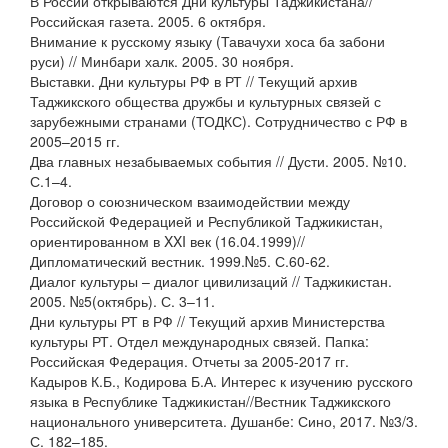
В России открываются Дни культуры Таджикистана//
Российская газета. 2005. 6 октября.
Внимание к русскому языку (Тавачухи хоса ба забони
руси) // Минбари халк. 2005. 30 ноября.
Выставки. Дни культуры РФ в РТ // Текущий архив
Таджикского общества дружбы и культурных связей с
зарубежными странами (ТОДКС). Сотрудничество с РФ в
2005–2015 гг.
Два главных незабываемых события // Дусти. 2005. №10.
С.1–4.
Договор о союзническом взаимодействии между
Российской Федерацией и Республикой Таджикистан,
ориентированном в XXI век (16.04.1999)//
Дипломатический вестник. 1999.№5. С.60-62.
Диалог культуры – диалог цивилизаций // Таджикистан.
2005. №5(октябрь). С. 3–11.
Дни культуры РТ в РФ // Текущий архив Министерства
культуры РТ. Отдел международных связей. Папка:
Российская Федерация. Отчеты за 2005-2017 гг.
Кадыров К.Б., Кодирова Б.А. Интерес к изучению русского
языка в Республике Таджикистан//Вестник Таджикского
национального университета. Душанбе: Сино, 2017. №3/3.
С. 182–185.