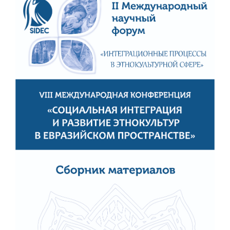
боковой
панели