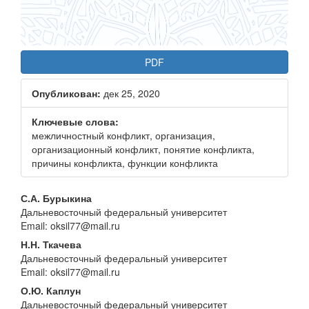
PDF
Опубликован:
дек 25, 2020
Ключевые слова:
межличностный конфликт, организация,
организационный конфликт, понятие конфликта,
причины конфликта, функции конфликта
Основное
С.А. Бурыкина
Дальневосточный федеральный университет
содержание
Email: oksil77@mail.ru
статьи
Н.Н. Ткачева
Дальневосточный федеральный университет
Email: oksil77@mail.ru
О.Ю. Каплун
Дальневосточный федеральный университет