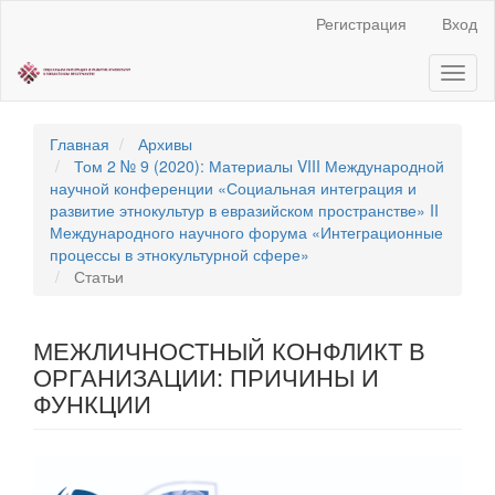
Быстрый
Регистрация
Вход
переход
к
Toggl
содержанию
naviga
страницы
Главная
навигация
Главная
Архивы
Основное
Том 2 № 9 (2020): Материалы VIII Международной
содержание
научной конференции «Социальная интеграция и
Боковая
развитие этнокультур в евразийском пространстве» II
панель
Международного научного форума «Интеграционные
процессы в этнокультурной сфере»
Статьи
МЕЖЛИЧНОСТНЫЙ КОНФЛИКТ В
ОРГАНИЗАЦИИ: ПРИЧИНЫ И
ФУНКЦИИ
Статья