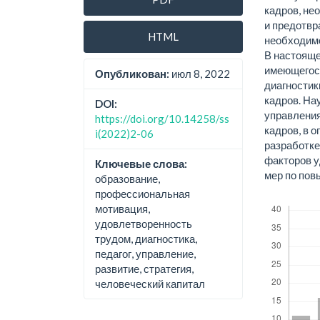
кадров, не
и предотвр
HTML
необходимо
В настояще
имеющегос
Опубликован:
июл 8, 2022
диагностик
кадров. На
DOI:
управления
https://doi.org/10.14258/ss
кадров, в 
i(2022)2-06
разработке
факторов у
Ключевые слова:
мер по по
образование,
профессиональная
Скачивания
мотивация,
удовлетворенность
трудом, диагностика,
педагог, управление,
развитие, стратегия,
человеческий капитал