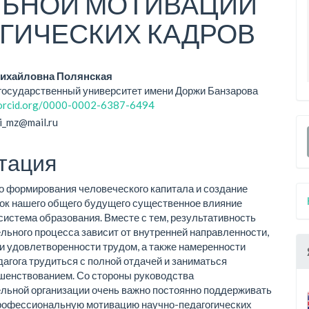
ЬНОЙ МОТИВАЦИИ
ГИЧЕСКИХ КАДРОВ
вное
ихайловна Полянская
государственный университет имени Доржи Банзарова
ржание
/orcid.org/0000-0002-6387-6494
ьи
li_mz@mail.ru
тация
о формирования человеческого капитала и создание
ок нашего общего будущего существенное влияние
система образования. Вместе с тем, результативность
льного процесса зависит от внутренней направленности,
и удовлетворенности трудом, а также намеренности
дагога трудиться с полной отдачей и заниматься
шенствованием. Со стороны руководства
льной организации очень важно постоянно поддерживать
рофессиональную мотивацию научно-педагогических