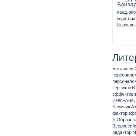
Банза
канд. эк
Бурятско
Банзаров
Лите
Батаршев А
персоналом
персоналом 
Герчиков В
эффективны
ИНФРА-М, 2
Климчук А.
фактор эфф
// Образов
Всероссийс
редактор М