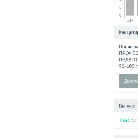
Дета
Как цити
стат
Полянск
ПРОФЕС
ПЕДАГО
90-105. 
Други
Выпуск
Том 5 № 