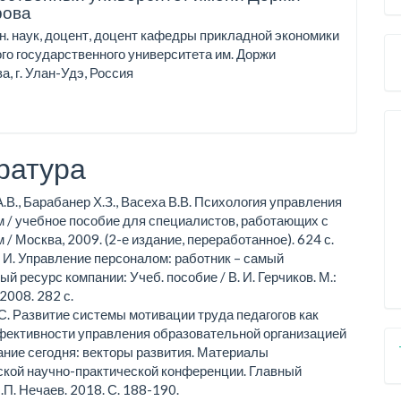
рова
он. наук, доцент, доцент кафедры прикладной экономики
го государственного университета им. Доржи
а, г. Улан-Удэ, Россия
ратура
.В., Барабанер Х.З., Васеха В.В. Психология управления
 / учебное пособие для специалистов, работающих с
/ Москва, 2009. (2-е издание, переработанное). 624 с.
. И. Управление персоналом: работник – самый
й ресурс компании: Учеб. пособие / В. И. Герчиков. М.:
008. 282 с.
С. Развитие системы мотивации труда педагогов как
ективности управления образовательной организацией
ание сегодня: векторы развития. Материалы
кой научно-практической конференции. Главный
.П. Нечаев. 2018. С. 188-190.