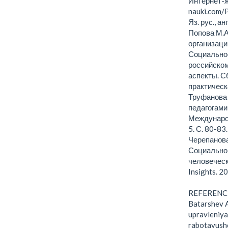
Интернет-ж
nauki.com/
Яз. рус., ан
Попова М.А
организаци
Социальное
российско
аспекты. С
практическ
Труфанова 
педагогами
Междунаро
5. С. 80-83.
Черепанова
Социально
человеческо
Insights. 2
REFERENC
Batarshev A
upravleniya
rabotayush