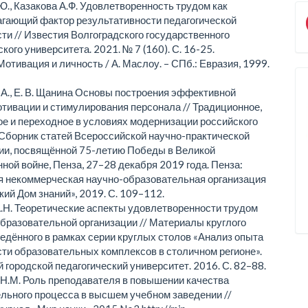
Ю., Казакова А.Ф. Удовлетворенность трудом как
гающий фактор результативности педагогической
ти // Известия Волгоградского государственного
кого университета. 2021. № 7 (160). С. 16-25.
Мотивация и личность / А. Маслоу. – СПб.: Евразия, 1999.
 А., Е. В. Щанина Основы построения эффективной
тивации и стимулирования персонала // Традиционное,
е и переходное в условиях модернизации российского
Сборник статей Всероссийской научно-практической
ии, посвящённой 75-летию Победы в Великой
ной войне, Пенза, 27–28 декабря 2019 года. Пенза:
 некоммерческая научно-образовательная организация
ий Дом знаний», 2019. С. 109–112.
.Н. Теоретические аспекты удовлетворенности трудом
образовательной организации // Материалы круглого
ведённого в рамках серии круглых столов «Анализ опыта
ти образовательных комплексов в столичном регионе».
 городской педагогический университет. 2016. С. 82–88.
Н.М. Роль преподавателя в повышении качества
льного процесса в высшем учебном заведении //