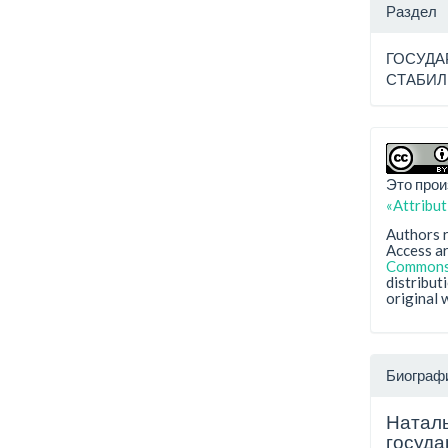
Раздел
ГОСУДА
СТАБИ
Это прои
«Attribu
Authors r
Access ar
Commons 
distribut
original 
Биограф
Натал
госуда