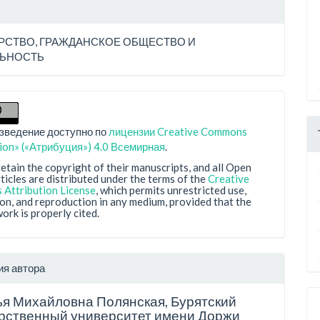
РСТВО, ГРАЖДАНСКОЕ ОБЩЕСТВО И
ЛЬНОСТЬ
зведение доступно по
лицензии Creative Commons
tion» («Атрибуция») 4.0 Всемирная
.
etain the copyright of their manuscripts, and all Open
ticles are distributed under the terms of the
Creative
Attribution License
, which permits unrestricted use,
ion, and reproduction in any medium, provided that the
work is properly cited.
ия автора
ья Михайловна Полянская,
Бурятский
рственный университет имени Доржи