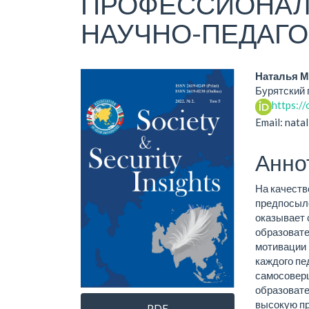
ПРОФЕССИОНАЛ
НАУЧНО-ПЕДАГО
Статья
Осно
Наталья М
Бурятский 
боковой
соде
https:/
панели
стат
Email: nata
Анно
На качеств
предпосыл
оказывает 
образовате
мотивации 
каждого пе
самосовер
образовате
высокую п
PDF