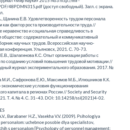
урнал «Мир науки» 2015 No3 http://mir-
PDF/48PDMN315.pdf (доступ свободный). Загл. с экрана.
гл.
., Щанина Е.В. Удовлетворенность трудом персонала
и как фактор роста производительности труда //
 неравенство и социальная справедливость в
м обществе: содержательный и коммуникативный
борник научных трудов. Всероссийская научно-
ая конференция. Ульяновск, 2021. С. 70-73.
Е.В., Шалагинова К.С. Опыт организации работы с
 по созданию условий повышения трудовой мотивации //
дный журнал экспериментального образования. 2017. №
 М.И., Сафронова Е.Ю., Максимов М.Б., Илюшников К.К.
-экономические условия функционирования
го капитала в регионах России // Society and Security
021. Т. 4. № 4. С. 31–43. DOI: 10.14258/ssi(2021)4-02.
ES
.V., Barabaner H.Z., Vasekha V.V. (2009). Psihologiya
 personalom: uchebnoe posobie dlya specialistov,
chih s personalom [Psychology of personnel management: