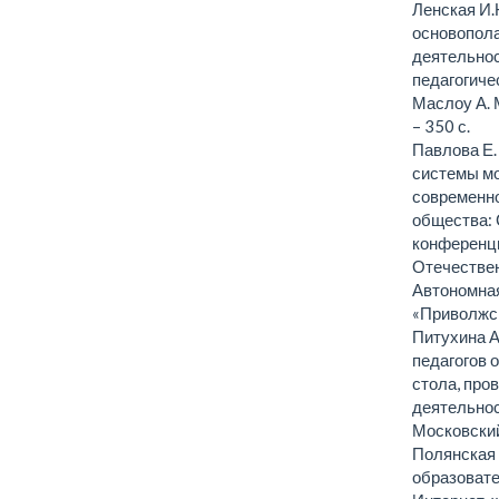
Ленская И.
основопола
деятельнос
педагогичес
Маслоу А. 
– 350 с.
Павлова Е.
системы мо
современно
общества: 
конференц
Отечествен
Автономная
«Приволжск
Питухина А
педагогов 
стола, про
деятельнос
Московский
Полянская 
образовате