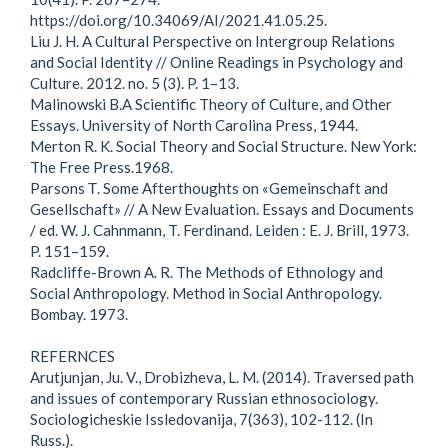
https://doi.org/10.34069/AI/2021.41.05.25.
Liu J. H. A Cultural Perspective on Intergroup Relations
and Social Identity // Online Readings in Psychology and
Culture. 2012. no. 5 (3). P. 1–13.
Malinowski B.A Scientific Theory of Culture, and Other
Essays. University of North Carolina Press, 1944.
Merton R. K. Social Theory and Social Structure. New York:
The Free Press.1968.
Parsons Т. Some Afterthoughts on «Gemeinschaft and
Gesellschaft» // A New Evaluation. Essays and Documents
/ ed. W. J. Cahnmann, T. Ferdinand. Leiden : E. J. Brill, 1973.
P. 151–159.
Radcliffe-Brown A. R. The Methods of Ethnology and
Social Anthropology. Method in Social Anthropology.
Bombay. 1973.
REFERNCES
Arutjunjan, Ju. V., Drobizheva, L. M. (2014). Traversed path
and issues of contemporary Russian ethnosociology.
Sociologicheskie Issledovanija, 7(363), 102-112. (In
Russ.).