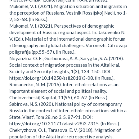
Mukomel, V. I. (2021). Migration situation and migrants in
the perception of Russians. Vestnik Rossijskoj Nacii, no 1-
2, 53-68. (In Russ.).
Mukomel, V. I. (2021). Perspectives of demographic
development of Russia: regional aspect. In: Jakovenko N.
V. (Ed.). Material of the International demographic forum
«Demography and global challenges. Voronezh: Cifrovaja
poligrafija (pp.55–57). (In Russ.).
Noyanzina, O. E., Gorbunova, A. A., Saryglar, S. A. (2018).
Social context of migration processes in the Altai krai.
Society and Security Insights, 1(3), 134-150. DOI:
https://doi.org/10.14258/ssi(2018)3-08. (In Russ.).
Romanenko, N. M. (2016). Inter-ethnic relations as an
important element of social and political reality.
Chelovecheskij Kapital, 11(95), 60-62. (In Russ.).
Sabirova, N. S. (2020). National policy of contemporary
Russia in the context of inter-ethnic interactions within a
State. Vlast', Tom 28. no 3. S. 87-91. DOI:
https://doi.org/10.31171/vlast.v28i3.7315. (In Russ.).
Chekryzhova, O. I., Tarasova, E. V. (2018). Migration of
population of the Altai krai: retrospective analysis.