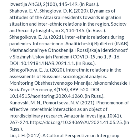
Izvestija AltGU, 2(100), 145-149. (In Russ.).
Shahova, E. V., Shheglova, D. K. (2020). Dynamics of
attitudes of the Altai krai residents towards migration
situation and inter-ethnic relations in the region. Society
and Security Insights, no 3, 134-145. (In Russ.).
Shhegolkova, E. Ju. (2021). Inter-ethnic relations during
pandemics. Informacionno-Analiticheskij Bjulleten' (INAB).
Mezhnacional'nye Otnoshenija i Rossijskaja Identichnost'
v Slozhnyh Uslovijah Pandemii COVID-19, no 1, 9–16.
DOI: 10.19181/INAB.2021.1.1. (In Russ.).
Shhegol'kova, E. Ju. (2020). Interethnic relations in the
assessments of Russians: sociological analysis.
Monitoring Obshhestvennogo Mnenija: Jekonomicheskie i
Social'nye Peremeny, 4(158), 499-520. DOI:
10.14515/monitoring.2020.4.1260. (In Russ.).
Kunovski, M. N., Pomortseva, N. V. (2021). Phenomenon of
effective interethnic interaction as an object of
interdisciplinary research. Amazonia Investiga, 10(41),
267-274. https://doi.org/10.34069/AI/2021.41.05.25. (In
Russ.).
Liu, J. H. (2012). A Cultural Perspective on Intergroup