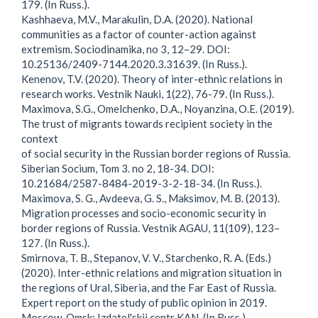
179. (In Russ.).
Kashhaeva, M.V., Marakulin, D.A. (2020). National
communities as a factor of counter-action against
extremism. Sociodinamika, no 3, 12–29. DOI:
10.25136/2409-7144.2020.3.31639. (In Russ.).
Kenenov, T.V. (2020). Theory of inter-ethnic relations in
research works. Vestnik Nauki, 1(22), 76-79. (In Russ.).
Maximova, S.G., Omelchenko, D.A., Noyanzina, O.E. (2019).
The trust of migrants towards recipient society in the
context
of social security in the Russian border regions of Russia.
Siberian Socium, Tom 3. no 2, 18-34. DOI:
10.21684/2587-8484-2019-3-2-18-34. (In Russ.).
Maximova, S. G., Avdeeva, G. S., Maksimov, M. B. (2013).
Migration processes and socio-economic security in
border regions of Russia. Vestnik AGAU, 11(109), 123–
127. (In Russ.).
Smirnova, T. B., Stepanov, V. V., Starchenko, R. A. (Eds.)
(2020). Inter-ethnic relations and migration situation in
the regions of Ural, Siberia, and the Far East of Russia.
Expert report on the study of public opinion in 2019.
Moscow-Omsk: Izdatel'skij centr KAN. (In Russ.).