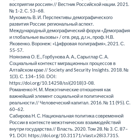
восприятии россиян // Вестник Российской нации. 2021.
№ 1-2. С. 53–68.
Мукомель В. И. Перспективы демографического
развития России: региональный аспект.
Международный демографический форум «Демография
и глобальные вызовы» / отв. ред. д.г.н., проф. Н.В.
Яковенко. Воронеж: «Цифровая полиграфия», 2021. С.
55-57.
Ноянзина О. Е., Горбунова А. А., Сарыглар С. А.
Социальный контекст миграционных процессов в
Алтайском крае // Society and Security Insights. 2018. №
1(3). С. 134–150. DOI:
https://doi.org/10.14258/ssi(2018)3-08.
Романенко Н. М. Межэтнические отношения как
важнейший элемент социальной и политической
реальности // Человеческий капитал. 2016. № 11 (95). С.
60–62.
Сабирова Н. С. Национальная политика современной
России в контексте межэтнических взаимодействий
внутри государства // Власть. 2020. Том 28. № 3. С. 87–
91. DOI: https://doi.org/10.31171/vlast.v28i3.7315.