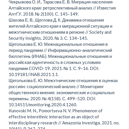
Чекрыжова О. И., Тарасова Е. В. Миграция населения
Алтайского края: ретроспективный анализ // Известия
АлтГУ. 2018. № 2(100). С. 145–149.
Шахова Е. В., Щеглова Д. К. Динамика отношения
жителей Алтайского края к миграционной ситуации и
межэтническим отношениям в регионе // Society and
Security Insights. 2020. № 3. С. 134–145.
Щеголькова Е. Ю. Межнациональные отношения в
период пандемии // Информационно-аналитический
бюллетень (ИНАБ). Межнациональные отношения и
российская идентичность в сложных условиях
пандемии COVID-19. 2021. № 1. С. 9–16. DOI:
10.19181/INAB.2021.1.1.
Щеголькова Е. Ю. Межэтнические отношения в оценках
россиян: социологический анализ // Мониторинг
общественного мнения: экономические и социальные
перемены. 2020. № 4(158). С. 499–520. DOI:
10.14515/monitoring.2020.4.1260.
Kunovski M. N., Pomortseva N. V. Phenomenon of
effective interethnic interaction as an object of
interdisciplinary research // Amazonia Investiga. 2021. no.
10(41). P. 267–274.