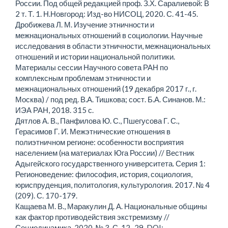
России. Под общей редакцией проф. З.Х. Саралиевой: В
2 т. Т. 1. Н.Новгород: Изд-во НИСОЦ, 2020. С. 41-45.
Дробижева Л. М. Изучение этничности и
межнациональных отношений в социологии. Научные
исследования в области этничности, межнациональных
отношений и истории национальной политики.
Материалы сессии Научного совета РАН по
комплексным проблемам этничности и
межнациональных отношений (19 декабря 2017 г., г.
Москва) / под ред. В.А. Тишкова; сост. Б.А. Синанов. М.:
ИЭА РАН, 2018. 315 с.
Дятлов А. В., Панфилова Ю. С., Пшегусова Г. С.,
Герасимов Г. И. Межэтнические отношения в
полиэтничном регионе: особенности восприятия
населением (на материалах Юга России) // Вестник
Адыгейского государственного университета. Серия 1:
Регионоведение: философия, история, социология,
юриспруденция, политология, культурология. 2017. № 4
(209). С. 170-179.
Кащаева М. В., Маракулин Д. А. Национальные общины
как фактор противодействия экстремизму //
Социодинамика. 2020. № 3. С. 12–29. DOI: