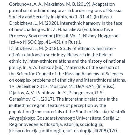
Gorbunova, A. A., Maksimov, M. B. (2019). Adaptation
potential of ethnic diasporas in border regions of Russia.
Society and Security Insights, no 1, 31-41. (In Russ.).
Drobizheva, L. M. (2020). Interethnic harmony in the face
of new challenges. In: Z. H. Saralieva (Ed.). Social'nye
Processy Sovremennoj Rossii. Vol. 1. Nizhny Novgorod:
Izd-vo NISOC (pp. 41–45). (In Russ.).
Drobizheva, L. M. (2018). Study of ethnicity and inter-
ethnic relations in sociology. Research in the field of
ethnicity, inter-ethnic relations and the history of national
policy. In: V. A. Tishkov (Ed.). Materials of the session of
the Scientific Council of the Russian Academy of Sciences
on complex problems of ethnicity and interethnic relations,
19 December 2017. Moscow. M.: IJeA RAN. (In Russ.).
Djatlov, A. V., Panfilova, Ju. S., Pshegusova, G. S.,
Gerasimov, G. I. (2017). The interethnic relations in the
multiethnic region: features of perception by the
population (from materials of the South of Russia). Vestnik
Adygejskogo Gosudarstvennogo Universiteta, Serija 1:
Regionovedenie: filosofija, istorija, sociologija,
jurisprudencija, politologija, kul'turologija, 4(209),170-