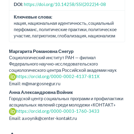
DOI:
https://doi.org/10.14258/SSI(2022)4-08
Ключевые слова:
нация, национальная идентичность, социальный
перфоманс, политические практики, политическое
участие, патриотизм, глобализация, национализм
Основное
Маргарита Романовна Снегур
Социологический институт РАН — филиал
содержание
Федерального научно-исследовательского
социологического центра Российской академии наук
статьи
https://orcid.org/0000-0002-4137-811X
Email: m@margosnegur.ru
Анна Александровна Войник
Городской центр социальных программ и профилактики
асоциальных явлений среди молодежи «КОНТАКТ»
https://orcid.org/0000-0003-1760-3433
Email: a.voynik@center-kontakt.ru