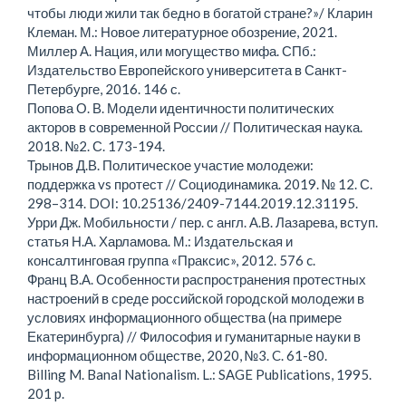
чтобы люди жили так бедно в богатой стране?»/ Кларин
Клеман. М.: Новое литературное обозрение, 2021.
Миллер А. Нация, или могущество мифа. СПб.:
Издательство Европейского университета в Санкт-
Петербурге, 2016. 146 с.
Попова О. В. Модели идентичности политических
акторов в современной России // Политическая наука.
2018. №2. С. 173-194.
Трынов Д.В. Политическое участие молодежи:
поддержка vs протест // Социодинамика. 2019. № 12. С.
298–314. DOI: 10.25136/2409-7144.2019.12.31195.
Урри Дж. Мобильности / пер. с англ. А.В. Лазарева, вступ.
статья Н.А. Харламова. М.: Издательская и
консалтинговая группа «Праксис», 2012. 576 c.
Франц В.А. Особенности распространения протестных
настроений в среде российской городской молодежи в
условиях информационного общества (на примере
Екатеринбурга) // Философия и гуманитарные науки в
информационном обществе, 2020, №3. C. 61-80.
Billing M. Banal Nationalism. L.: SAGE Publications, 1995.
201 p.