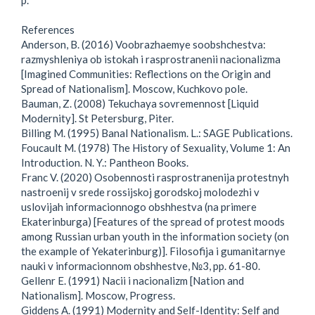
p.
References
Anderson, B. (2016) Voobrazhaemye soobshchestva:
razmyshleniya ob istokah i rasprostranenii nacionalizma
[Imagined Communities: Reflections on the Origin and
Spread of Nationalism]. Moscow, Kuchkovo pole.
Bauman, Z. (2008) Tekuchaya sovremennost [Liquid
Modernity]. St Petersburg, Piter.
Billing M. (1995) Banal Nationalism. L.: SAGE Publications.
Foucault M. (1978) The History of Sexuality, Volume 1: An
Introduction. N. Y.: Pantheon Books.
Franc V. (2020) Osobennosti rasprostranenija protestnyh
nastroenij v srede rossijskoj gorodskoj molodezhi v
uslovijah informacionnogo obshhestva (na primere
Ekaterinburga) [Features of the spread of protest moods
among Russian urban youth in the information society (on
the example of Yekaterinburg)]. Filosofija i gumanitarnye
nauki v informacionnom obshhestve, №3, pp. 61-80.
Gellenr E. (1991) Nacii i nacionalizm [Nation and
Nationalism]. Moscow, Progress.
Giddens A. (1991) Modernity and Self-Identity: Self and