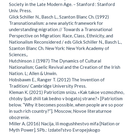
Society in the Late Modern Age. – Stanford : Stanford
Univ. Press.
Glick Schiller N., Basch L., Szanton Blanc Ch. (1992)
Transnationalism: a new analytic framework for
understanding migration // Towards a Transnational
Perspective on Migration: Race, Class, Ethnicity, and
Nationalism Reconsidered / eds Glick Schiller N., Basch L.,
Szanton Blanc Ch. New York: New York Academy of
Sciences,.
Hutchinson J. (1987) The Dynamics of Cultural
Nationalism; Gaelic Revival and the Creation of the Irish
Nation. L; Allen & Unwin.
Hobsbawm E., Ranger T. (2012) The Invention of
Tradition/ Cambridge University Press.
Kleman K. (2021) Patriotizm snizu. «Kak takoe vozmozhno,
chtoby ljudi zhili tak bedno v bogatoj strane?» [Patriotism
below. “Why it becomes possible, when people are so poor
in such rich country?”]. Moscow, Novoe literaturnoe
obozrenie.
Miller A. (2016) Nacija, ili mogushhestvo mifa [Nation or
Myth Power]. SPb.: Izdatel'stvo Evropejskogo