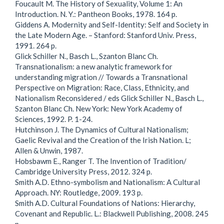
Foucault M. The History of Sexuality, Volume 1: An
Introduction. N. Y.: Pantheon Books, 1978. 164 p.
Giddens A. Modernity and Self-Identity: Self and Society in
the Late Modern Age. – Stanford: Stanford Univ. Press,
1991. 264 p.
Glick Schiller N., Basch L., Szanton Blanc Ch.
Transnationalism: a new analytic framework for
understanding migration // Towards a Transnational
Perspective on Migration: Race, Class, Ethnicity, and
Nationalism Reconsidered / eds Glick Schiller N., Basch L.,
Szanton Blanc Ch. New York: New York Academy of
Sciences, 1992. P. 1-24.
Hutchinson J. The Dynamics of Cultural Nationalism;
Gaelic Revival and the Creation of the Irish Nation. L;
Allen & Unwin, 1987.
Hobsbawm E., Ranger T. The Invention of Tradition/
Cambridge University Press, 2012. 324 p.
Smith A.D. Ethno-symbolism and Nationalism: A Cultural
Approach. NY: Routledge, 2009. 193 p.
Smith A.D. Cultural Foundations of Nations: Hierarchy,
Covenant and Republic. L.: Blackwell Publishing, 2008. 245