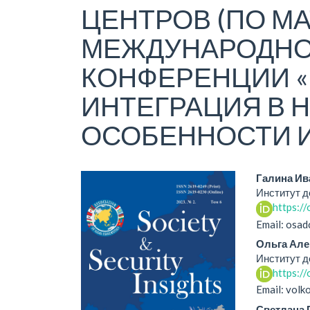
ЦЕНТРОВ (ПО М
МЕЖДУНАРОДНО
КОНФЕРЕНЦИИ 
ИНТЕГРАЦИЯ В 
ОСОБЕННОСТИ И
Статья
Осно
Галина Ив
Институт 
боковой
соде
https:/
панели
стат
Email: osa
Ольга Але
Институт 
https:/
Email: vol
Светлана 