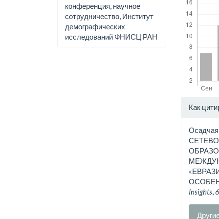
конференция, научное
сотрудничество, Институт
демографических
исследований ФНИСЦ РАН
Дета
Как цити
стат
Осадчая, 
СЕТЕВО
ОБРАЗО
МЕЖДУ
«ЕВРАЗ
ОСОБЕН
Insights
,
Други