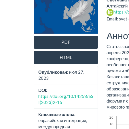
Алтайский 
https:/
Email: sve
Анно
PDF
Статья зна
апреля 202
HTML
конференци
особенност
вузами и о
Опубликован:
июл 27,
Казахстана
2023
сотрудниче
образовани
DOI:
организац
https://doi.org/10.14258/SS
форума и е
I(2023)2-15
мирового п
Скачивания
Ключевые слова:
евразийская интеграция,
международная