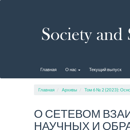
Быстрый
переход
к
содержанию
страницы
Главная
навигация
Основное
содержание
Боковая
панель
Главная
О нас
Текущий выпуск
Главная
Архивы
Том 6 № 2 (2023): Осн
О СЕТЕВОМ ВЗ
НАУЧНЫХ И ОБР