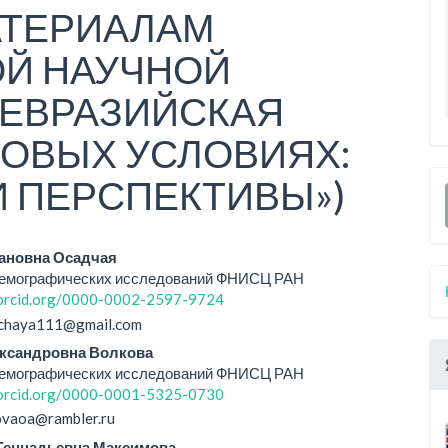
АТЕРИАЛАМ
Й НАУЧНОЙ
«ЕВРАЗИЙСКАЯ
НОВЫХ УСЛОВИЯХ:
 ПЕРСПЕКТИВЫ»)
вное
ановна Осадчая
демографических исследований ФНИСЦ РАН
ржание
/orcid.org/0000-0002-2597-9724
ьи
dchaya111@gmail.com
ксандровна Волкова
демографических исследований ФНИСЦ РАН
/orcid.org/0000-0001-5325-0730
kovaoa@rambler.ru
Геннадьевна Максимова