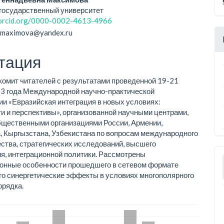
государственный университет
/orcid.org/0000-0002-4613-4966
t-maximova@yandex.ru
тация
комит читателей с результатами проведенной 19-21
3 года Международной научно-практической
и «Евразийская интеграция в новых условиях:
и и перспективы», организованной научными центрами,
бщественными организациями России, Армении,
, Кыргызстана, Узбекистана по вопросам международного
ства, стратегических исследований, высшего
я, интеграционной политики. Рассмотрены
ионные особенности прошедшего в сетевом формате
го синергетические эффекты в условиях многополярного
орядка.