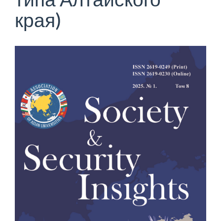
края)
Статья
боковой
панели