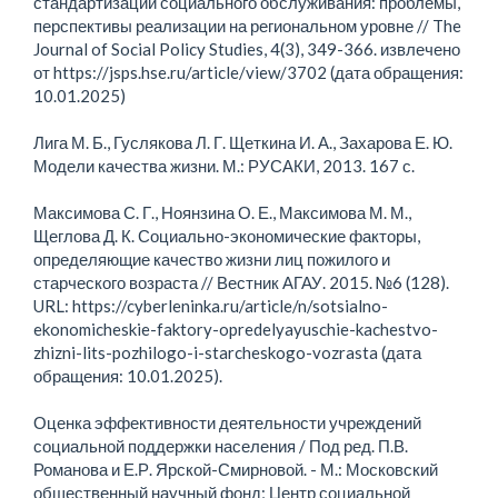
стандартизации социального обслуживания: проблемы,
перспективы реализации на региональном уровне // The
Journal of Social Policy Studies, 4(3), 349-366. извлечено
от https://jsps.hse.ru/article/view/3702 (дата обращения:
10.01.2025)
Лига М. Б., Гуслякова Л. Г. Щеткина И. А., Захарова Е. Ю.
Модели качества жизни. М.: РУСАКИ, 2013. 167 с.
Максимова С. Г., Ноянзина О. Е., Максимова М. М.,
Щеглова Д. К. Социально-экономические факторы,
определяющие качество жизни лиц пожилого и
старческого возраста // Вестник АГАУ. 2015. №6 (128).
URL: https://cyberleninka.ru/article/n/sotsialno-
ekonomicheskie-faktory-opredelyayuschie-kachestvo-
zhizni-lits-pozhilogo-i-starcheskogo-vozrasta (дата
обращения: 10.01.2025).
Оценка эффективности деятельности учреждений
социальной поддержки населения / Под ред. П.В.
Романова и Е.Р. Ярской-Смирновой. - М.: Московский
общественный научный фонд; Центр социальной