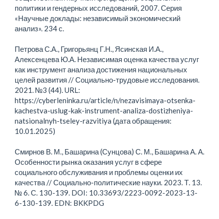
политики и гендерных исследований, 2007. Серия
«Научные доклады: независимый экономический
анализ». 234 с.
Петрова С.А., Григорьянц Г.Н., Ясинская И.А.,
Алексенцева Ю.А. Независимая оценка качества услуг
как инструмент анализа достижения национальных
целей развития // Социально-трудовые исследования.
2021. №3 (44). URL:
https://cyberleninka.ru/article/n/nezavisimaya-otsenka-
kachestva-uslug-kak-instrument-analiza-dostizheniya-
natsionalnyh-tseley-razvitiya (дата обращения:
10.01.2025)
Смирнов В. М., Башарина (Сунцова) С. М., Башарина А. А.
Особенности рынка оказания услуг в сфере
социального обслуживания и проблемы оценки их
качества // Социально-политические науки. 2023. Т. 13.
№ 6. С. 130-139. DOI: 10.33693/2223-0092-2023-13-
6-130-139. EDN: BKKPDG