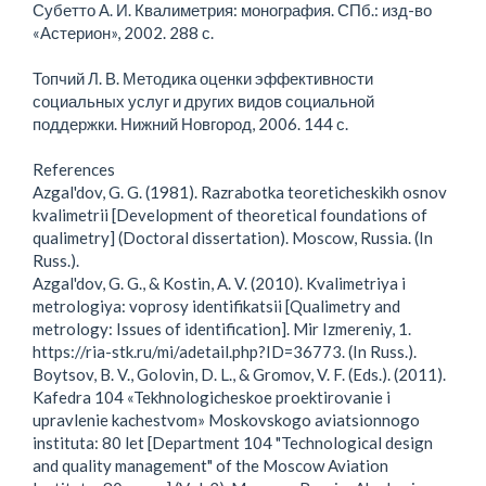
Субетто А. И. Квалиметрия: монография. СПб.: изд-во
«Астерион», 2002. 288 с.
Топчий Л. В. Методика оценки эффективности
социальных услуг и других видов социальной
поддержки. Нижний Новгород, 2006. 144 с.
References
Azgal'dov, G. G. (1981). Razrabotka teoreticheskikh osnov
kvalimetrii [Development of theoretical foundations of
qualimetry] (Doctoral dissertation). Moscow, Russia. (In
Russ.).
Azgal'dov, G. G., & Kostin, A. V. (2010). Kvalimetriya i
metrologiya: voprosy identifikatsii [Qualimetry and
metrology: Issues of identification]. Mir Izmereniy, 1.
https://ria-stk.ru/mi/adetail.php?ID=36773. (In Russ.).
Boytsov, B. V., Golovin, D. L., & Gromov, V. F. (Eds.). (2011).
Kafedra 104 «Tekhnologicheskoe proektirovanie i
upravlenie kachestvom» Moskovskogo aviatsionnogo
instituta: 80 let [Department 104 "Technological design
and quality management" of the Moscow Aviation