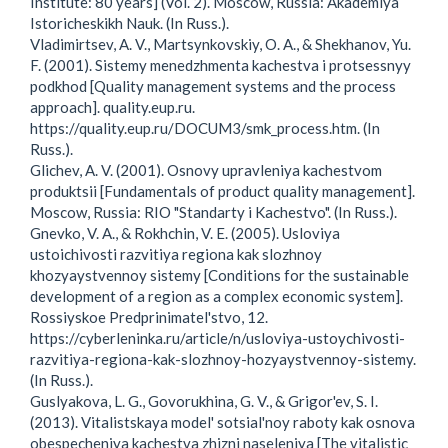
Institute: 80 years] (Vol. 2). Moscow, Russia: Akademiya
Istoricheskikh Nauk. (In Russ.).
Vladimirtsev, A. V., Martsynkovskiy, O. A., & Shekhanov, Yu.
F. (2001). Sistemy menedzhmenta kachestva i protsessnyy
podkhod [Quality management systems and the process
approach]. quality.eup.ru.
https://quality.eup.ru/DOCUM3/smk_process.htm. (In
Russ.).
Glichev, A. V. (2001). Osnovy upravleniya kachestvom
produktsii [Fundamentals of product quality management].
Moscow, Russia: RIO "Standarty i Kachestvo". (In Russ.).
Gnevko, V. A., & Rokhchin, V. E. (2005). Usloviya
ustoichivosti razvitiya regiona kak slozhnoy
khozyaystvennoy sistemy [Conditions for the sustainable
development of a region as a complex economic system].
Rossiyskoe Predprinimatel'stvo, 12.
https://cyberleninka.ru/article/n/usloviya-ustoychivosti-
razvitiya-regiona-kak-slozhnoy-hozyaystvennoy-sistemy.
(In Russ.).
Guslyakova, L. G., Govorukhina, G. V., & Grigor'ev, S. I.
(2013). Vitalistskaya model' sotsial'noy raboty kak osnova
obespecheniya kachestva zhizni naseleniya [The vitalistic