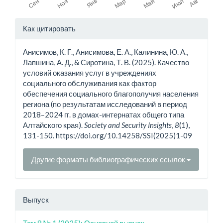
Детали
Как цитировать
статьи
Анисимов, К. Г., Анисимова, Е. А., Калинина, Ю. А.,
Лапшина, А. Д., & Сиротина, Т. В. (2025). Качество
условий оказания услуг в учреждениях
социального обслуживания как фактор
обеспечения социального благополучия населения
региона (по результатам исследований в период
2018–2024 гг. в домах-интернатах общего типа
Алтайского края).
Society and Security Insights
,
8
(1),
131-150. https://doi.org/10.14258/SSI(2025)1-09
Другие форматы библиографических ссылок
Выпуск
Том 8 № 1 (2025): Основной выпуск