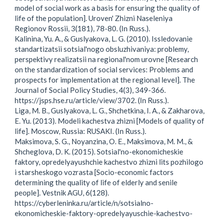
model of social work as a basis for ensuring the quality of
life of the population]. Uroven' Zhizni Naseleniya
Regionov Rossii, 3(181), 78-80. (In Russ.).
Kalinina, Yu. A., & Guslyakova, L. G. (2010). Issledovanie
standartizatsii sotsial'nogo obsluzhivaniya: problemy,
perspektivy realizatsii na regional'nom urovne [Research
on the standardization of social services: Problems and
prospects for implementation at the regional level]. The
Journal of Social Policy Studies, 4(3), 349-366.
https://jsps.hse.ru/article/view/3702. (In Russ.).
Liga, M. B., Guslyakova, L. G., Shchetkina, I. A., & Zakharova,
E. Yu. (2013). Modeli kachestva zhizni [Models of quality of
life]. Moscow, Russia: RUSAKI. (In Russ.).
Maksimova, S. G., Noyanzina, O. E., Maksimova, M. M., &
Shcheglova, D. K. (2015). Sotsial'no-ekonomicheskie
faktory, opredelyayushchie kachestvo zhizni lits pozhilogo
i starsheskogo vozrasta [Socio-economic factors
determining the quality of life of elderly and senile
people]. Vestnik AGU, 6(128).
https://cyberleninka.ru/article/n/sotsialno-
ekonomicheskie-faktory-opredelyayuschie-kachestvo-