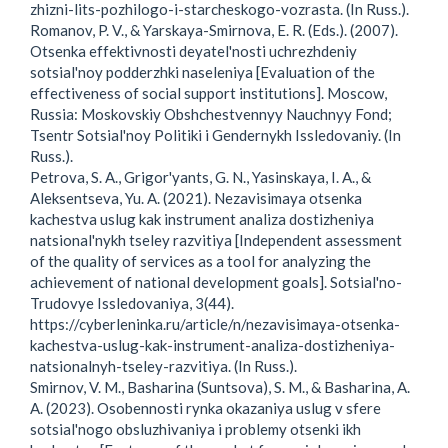
zhizni-lits-pozhilogo-i-starcheskogo-vozrasta. (In Russ.).
Romanov, P. V., & Yarskaya-Smirnova, E. R. (Eds.). (2007).
Otsenka effektivnosti deyatel'nosti uchrezhdeniy
sotsial'noy podderzhki naseleniya [Evaluation of the
effectiveness of social support institutions]. Moscow,
Russia: Moskovskiy Obshchestvennyy Nauchnyy Fond;
Tsentr Sotsial'noy Politiki i Gendernykh Issledovaniy. (In
Russ.).
Petrova, S. A., Grigor'yants, G. N., Yasinskaya, I. A., &
Aleksentseva, Yu. A. (2021). Nezavisimaya otsenka
kachestva uslug kak instrument analiza dostizheniya
natsional'nykh tseley razvitiya [Independent assessment
of the quality of services as a tool for analyzing the
achievement of national development goals]. Sotsial'no-
Trudovye Issledovaniya, 3(44).
https://cyberleninka.ru/article/n/nezavisimaya-otsenka-
kachestva-uslug-kak-instrument-analiza-dostizheniya-
natsionalnyh-tseley-razvitiya. (In Russ.).
Smirnov, V. M., Basharina (Suntsova), S. M., & Basharina, A.
A. (2023). Osobennosti rynka okazaniya uslug v sfere
sotsial'nogo obsluzhivaniya i problemy otsenki ikh