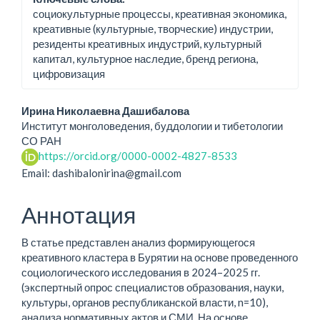
социокультурные процессы, креативная экономика,
креативные (культурные, творческие) индустрии,
резиденты креативных индустрий, культурный
капитал, культурное наследие, бренд региона,
цифровизация
Основное
Ирина Николаевна Дашибалова
Институт монголоведения, буддологии и тибетологии
содержание
СО РАН
https://orcid.org/0000-0002-4827-8533
статьи
Email: dashibalonirina@gmail.com
Аннотация
В статье представлен анализ формирующегося
креативного кластера в Бурятии на основе проведенного
социологического исследования в 2024–2025 гг.
(экспертный опрос специалистов образования, науки,
культуры, органов республиканской власти, n=10),
анализа нормативных актов и СМИ. На основе