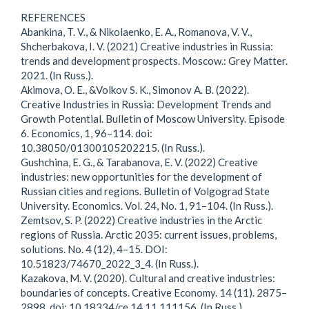
REFERENCES
Abankina, T. V., & Nikolaenko, E. A., Romanova, V. V.,
Shcherbakova, I. V. (2021) Creative industries in Russia:
trends and development prospects. Moscow.: Grey Matter.
2021. (In Russ.).
Akimova, O. E., &Volkov S. K., Simonov A. B. (2022).
Creative Industries in Russia: Development Trends and
Growth Potential. Bulletin of Moscow University. Episode
6. Economics, 1, 96–114. doi:
10.38050/01300105202215. (In Russ.).
Gushchina, E. G., & Tarabanova, E. V. (2022) Creative
industries: new opportunities for the development of
Russian cities and regions. Bulletin of Volgograd State
University. Economics. Vol. 24, No. 1, 91–104. (In Russ.).
Zemtsov, S. P. (2022) Creative industries in the Arctic
regions of Russia. Arctic 2035: current issues, problems,
solutions. No. 4 (12), 4–15. DOI:
10.51823/74670_2022_3_4. (In Russ.).
Kazakova, M. V. (2020). Cultural and creative industries:
boundaries of concepts. Creative Economy. 14 (11). 2875–
2898. doi: 10.18334/ce.14.11.111156. (In Russ.).