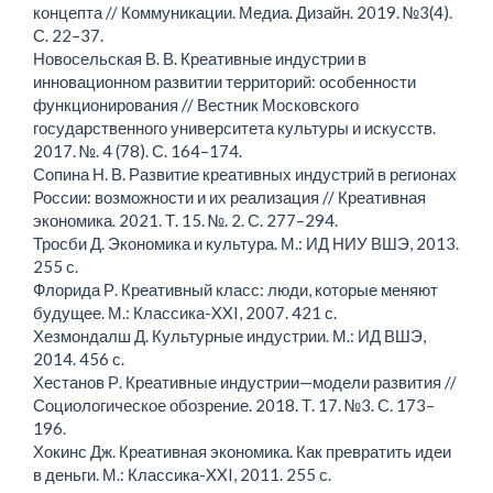
концепта // Коммуникации. Медиа. Дизайн. 2019. №3(4).
С. 22–37.
Новосельская В. В. Креативные индустрии в
инновационном развитии территорий: особенности
функционирования // Вестник Московского
государственного университета культуры и искусств.
2017. №. 4 (78). С. 164–174.
Сопина Н. В. Развитие креативных индустрий в регионах
России: возможности и их реализация // Креативная
экономика. 2021. Т. 15. №. 2. С. 277–294.
Тросби Д. Экономика и культура. М.: ИД НИУ ВШЭ, 2013.
255 с.
Флорида Р. Креативный класс: люди, которые меняют
будущее. М.: Классика-XXI, 2007. 421 с.
Хезмондалш Д. Культурные индустрии. М.: ИД ВШЭ,
2014. 456 с.
Хестанов Р. Креативные индустрии—модели развития //
Социологическое обозрение. 2018. Т. 17. №3. С. 173–
196.
Хокинс Дж. Креативная экономика. Как превратить идеи
в деньги. М.: Классика-XXI, 2011. 255 с.