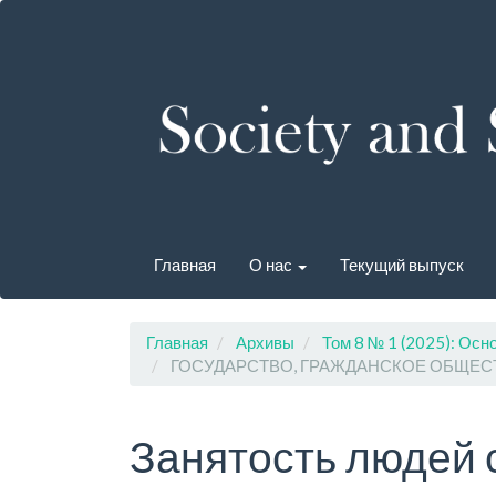
Быстрый
переход
к
содержанию
страницы
Главная
навигация
Основное
содержание
Боковая
панель
Главная
О нас
Текущий выпуск
Главная
Архивы
Том 8 № 1 (2025): Осн
ГОСУДАРСТВО, ГРАЖДАНСКОЕ ОБЩЕС
Занятость людей 