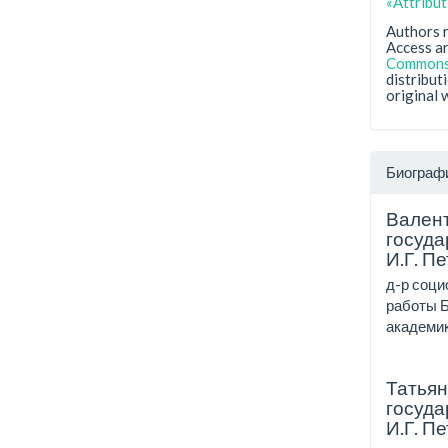
«Attribu
Authors r
Access ar
Commons 
distribut
original 
Биограф
Валент
госуда
И.Г. П
д-р соци
работы Б
академика
Татья
госуда
И.Г. П