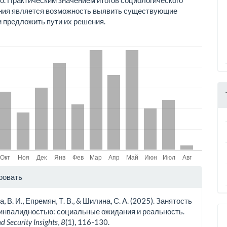
о. Практическим значением итогов социологического
ния является возможность выявить существующие
 предложить пути их решения.
ли
ровать
ьи
, В. И., Епремян, Т. В., & Шилина, С. А. (2025). Занятость
инвалидностью: социальные ожидания и реальность.
d Security Insights
,
8
(1), 116-130.