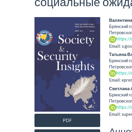
социальные ожида
Статья
Осно
Валентина
Брянский г
боковой
соде
Петровског
https:/
панели
стат
Email: v.g
Татьяна 
Брянский г
Петровског
https:/
Email: epr
Светлана
Брянский г
Петровског
https:/
Email: sup
PDF
Анно