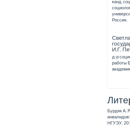
канд. со
социолог
универси
Россия.
Светл
госуда
И.Г. П
д-р соци
работы Б
академика
Лите
Бурдяк А. 
инвалидов:
НГУЭУ. 201