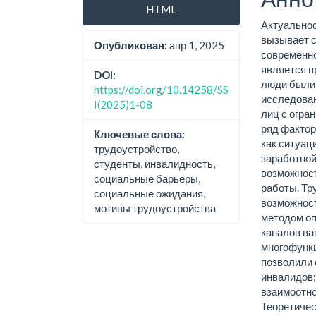
HTML
Актуальнос
вызывает с
Опубликован:
апр 1, 2025
современно
является п
DOI:
люди были
https://doi.org/10.14258/SS
исследован
I(2025)1-08
лиц с огра
ряд фактор
Ключевые слова:
как ситуац
трудоустройство,
заработной
студенты, инвалидность,
возможност
социальные барьеры,
работы. Тр
социальные ожидания,
возможнос
мотивы трудоустройства
методом оп
каналов ва
многофункц
позволили 
инвалидов;
взаимоотно
Теоретичес