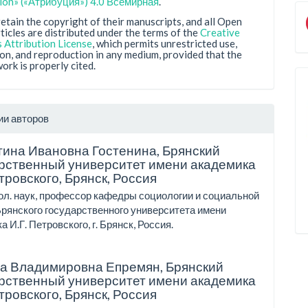
tion» («Атрибуция») 4.0 Всемирная
.
etain the copyright of their manuscripts, and all Open
ticles are distributed under the terms of the
Creative
Attribution License
, which permits unrestricted use,
ion, and reproduction in any medium, provided that the
work is properly cited.
ии авторов
ина Ивановна Гостенина,
Брянский
рственный университет имени академика
етровского, Брянск, Россия
ол. наук, профессор кафедры социологии и социальной
рянского государственного университета имени
 И.Г. Петровского, г. Брянск, Россия.
на Владимировна Епремян,
Брянский
рственный университет имени академика
етровского, Брянск, Россия