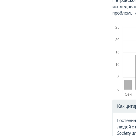
Петровског
исследова
проблемы и
Скачивания
Дета
Как цити
стат
Гостенина
людей с 
Society an