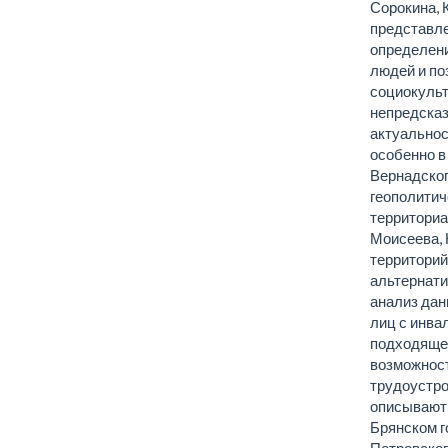
Сорокина, К
представле
определени
людей и по
социокульт
непредсказ
актуальнос
особенно в
Вернадског
геополитич
территориа
Моисеева, 
территорий
альтернати
анализ дан
лиц с инва
подходящей
возможнос
трудоустро
описывают 
Брянском г