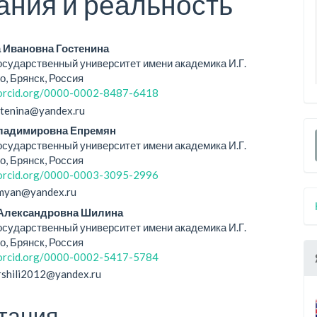
ния и реальность
вное
 Ивановна Гостенина
осударственный университет имени академика И.Г.
ржание
о, Брянск, Россия
/orcid.org/0000-0002-8487-6418
ьи
ostenina@yandex.ru
Владимировна Епремян
осударственный университет имени академика И.Г.
о, Брянск, Россия
/orcid.org/0000-0003-3095-2996
emyan@yandex.ru
 Александровна Шилина
осударственный университет имени академика И.Г.
о, Брянск, Россия
/orcid.org/0000-0002-5417-5784
ershili2012@yandex.ru
тация