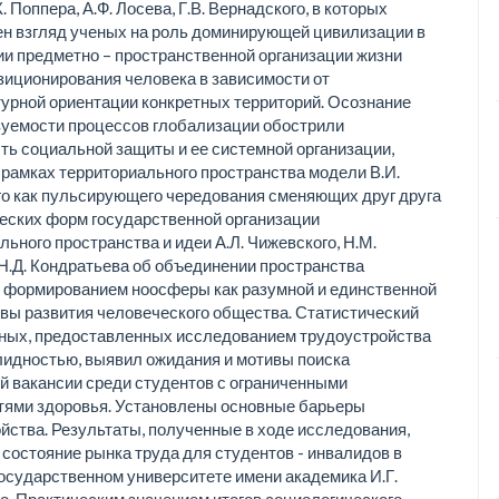
. Поппера, А.Ф. Лосева, Г.В. Вернадского, в которых
н взгляд ученых на роль доминирующей цивилизации в
и предметно – пространственной организации жизни
зиционирования человека в зависимости от
урной ориентации конкретных территорий. Осознание
уемости процессов глобализации обострили
ть социальной защиты и ее системной организации,
 рамках территориального пространства модели В.И.
о как пульсирующего чередования сменяющих друг друга
еских форм государственной организации
льного пространства и идеи А.Л. Чижевского, Н.М.
Н.Д. Кондратьева об объединении пространства
 формированием ноосферы как разумной и единственной
вы развития человеческого общества. Статистический
ных, предоставленных исследованием трудоустройства
лидностью, выявил ожидания и мотивы поиска
 вакансии среди студентов с ограниченными
тями здоровья. Установлены основные барьеры
йства. Результаты, полученные в ходе исследования,
состояние рынка труда для студентов - инвалидов в
осударственном университете имени академика И.Г.