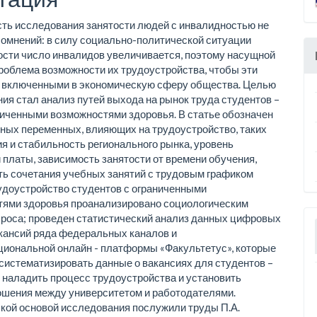
ть исследования занятости людей с инвалидностью не
омнений: в силу социально-политической ситуации
сти число инвалидов увеличивается, поэтому насущной
роблема возможности их трудоустройства, чтобы эти
 включенными в экономическую сферу общества. Целью
ия стал анализ путей выхода на рынок труда студентов –
ниченными возможностями здоровья. В статье обозначен
ных переменных, влияющих на трудоустройство, таких
ия и стабильность регионального рынка, уровень
 платы, зависимость занятости от времени обучения,
ь сочетания учебных занятий с трудовым графиком
удоустройство студентов с ограниченными
тями здоровья проанализировано социологическим
роса; проведен статистический анализ данных цифровых
кансий ряда федеральных каналов и
иональной онлайн - платформы «Факультетус», которые
систематизировать данные о вакансиях для студентов –
 наладить процесс трудоустройства и установить
шения между университетом и работодателями.
кой основой исследования послужили труды П.А.