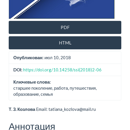
PDF
HTML
Опубликован:
июл 10, 2018
DOI:
https://doi.org/10.14258/ssi(2018)2-06
Ключевые слова:
старшее поколение, работа, путешествия,
образование, семья
Основное
Т. З. Козлова
Email: tatiana_kozlova@mail.ru
содержание
Аннотация