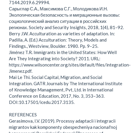
7144.2019.6.29994.
Сарыглар С.А., Максимова С.Г., Молодикова И.Н.
Экологическая безопасность и миграционные вызовы:
социологический анализ ситуации в российских
регионах. Society and Security Insights, 2018, 1(4), 81–92.
Berry J.W. Acculturation as varieties of adaptation. In:
Padilla, A. (Ed.) Acculturation: Theory, Models and
Findings., Westview, Boulder. 1980. Pp. 9–25.
Jiménez T.R. Immigrants in the United States: How Well
Are They Integrating into Society? 2011. URL:
https://www.wilsoncenter.org/sites/default/files/integration-
Jimenez.pdf.
Mai Le Thi. Social Capital, Migration, and Social
Integration. GATR Journals by The International Institute
of Knowledge Management, Pvt, Ltd. in International
Conference on Education, 2017, No. 3, 353–363.
DOI:10.17501/icedu.2017.3135.
REFERENCES
Gerasimova, I.V. (2019). Processy adaptacii i integracii
migrantov kak komponenty obespecheniya nacional'noj