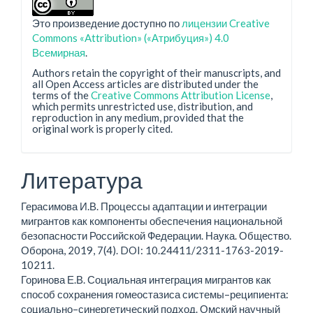
Это произведение доступно по
лицензии Creative
Commons «Attribution» («Атрибуция») 4.0
Всемирная
.
Authors retain the copyright of their manuscripts, and
all Open Access articles are distributed under the
terms of the
Creative Commons Attribution License
,
which permits unrestricted use, distribution, and
reproduction in any medium, provided that the
original work is properly cited.
Литература
Герасимова И.В. Процессы адаптации и интеграции
мигрантов как компоненты обеспечения национальной
безопасности Российской Федерации. Наука. Общество.
Оборона, 2019, 7(4). DOI: 10.24411/2311-1763-2019-
10211.
Горинова Е.В. Социальная интеграция мигрантов как
способ сохранения гомеостазиса системы–реципиента:
социально–синергетический подход. Омский научный