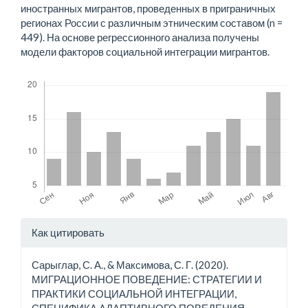
иностранных мигрантов, проведенных в приграничных
регионах России с различным этническим составом (n =
449). На основе регрессионного анализа получены
модели факторов социальной интеграции мигрантов.
Скачивания
Детали
Как цитировать
статьи
Сарыглар, С. А., & Максимова, С. Г. (2020).
МИГРАЦИОННОЕ ПОВЕДЕНИЕ: СТРАТЕГИИ И
ПРАКТИКИ СОЦИАЛЬНОЙ ИНТЕГРАЦИИ,
СПЕЦИФИКА АДАПТИВНОГО ПОВЕДЕНИЯ