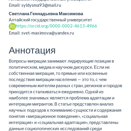
содержание
Email: syldysma93@mail.ru
статьи
Светлана Геннадьевна Максимова
Алтайский государственный университет
https://orcid.org/0000-0002-4613-4966
Email: svet-maximova@yandex.ru
Аннотация
Вопросы миграции занимают лидирующие позиции в
политическом, медиа и научном дискурсе. Если не
собственная миграция, то прямые или косвенные
последствия миграции населения — это то, с чем
современным жителям разных стран, регионов и городов
приходится сталкиваться ежедневно. Одной из
наиболее значимых является проблема адаптации и
интеграции мигрантов. В статье представлен анализ
научных подходов к пониманию сущности и содержания
понятия «миграционное поведение», «социальная
интеграция» и «социальная адаптация», представлены
данные социологических исследований среди