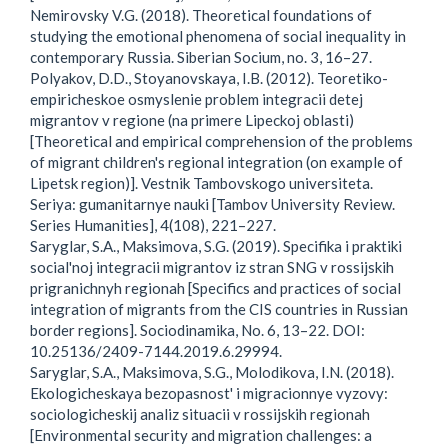
Nemirovsky V.G. (2018). Theoretical foundations of
studying the emotional phenomena of social inequality in
contemporary Russia. Siberian Socium, no. 3, 16–27.
Polyakov, D.D., Stoyanovskaya, I.B. (2012). Teoretiko-
empiricheskoe osmyslenie problem integracii detej
migrantov v regione (na primere Lipeckoj oblasti)
[Theoretical and empirical comprehension of the problems
of migrant children's regional integration (on example of
Lipetsk region)]. Vestnik Tambovskogo universiteta.
Seriya: gumanitarnye nauki [Tambov University Review.
Series Humanities], 4(108), 221–227.
Saryglar, S.A., Maksimova, S.G. (2019). Specifika i praktiki
social'noj integracii migrantov iz stran SNG v rossijskih
prigranichnyh regionah [Specifics and practices of social
integration of migrants from the CIS countries in Russian
border regions]. Sociodinamika, No. 6, 13–22. DOI:
10.25136/2409-7144.2019.6.29994.
Saryglar, S.A., Maksimova, S.G., Molodikova, I.N. (2018).
Ekologicheskaya bezopasnost' i migracionnye vyzovy:
sociologicheskij analiz situacii v rossijskih regionah
[Environmental security and migration challenges: a