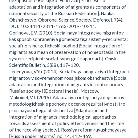
bezopasnosti Rossijskoj Federacii [Procceses of
adaptation and integration of migrants as components of
national security of the Russian Federation]. Nauka.
Obshchestvo. Oborona [Science. Society. Defence], 7(4).
DOI: 10.24411/2311-1763-2019-10211.
Gorinova, E.V. (2010). Social'naya integraciya migrantov
kak sposob sohraneniya gomeostazisa sistemy-recipienta:
social'no-sinergeticheskij podhod [Social integration of
migrants as a mean of preservation of homeostasis in the
system-recipient: social-synergetic approach]. Omsk
Scientific Bulletin, 3(88), 117–120.
Ledenyova, V.Yu. (2014). Social'naya adaptaciya i integracii
migrantov v sovremennom rossijskom obshchestve [Social
adaptation and integration of migrants in contemporary
Russian society] (Doctoral thesis). Moscow.
Mukomel, V.I. (2016). Adaptaciya i integraciya migrantov:
metodologicheskie podhody k ocenke rezul'tativnosti i rol'
prinimayushchego obshchestva [Adaptation and
integration of migrants: methodological approaches
towards assessment of policy effectiveness and the role
of the receiving society]. Rossiya reformiruyushchayasya
[Russia under reforms], no. 14, 412–469.