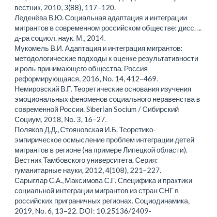
вестник, 2010, 3(88), 117–120.
Леденёва В.Ю. Социальная адаптация и интеграции
мигрантов в современном российском обществе: дисс. ...
д-ра социол. наук. М., 2014.
Мукомель В.И. Адаптация и интеграция мигрантов:
методологические подходы к оценке результативности
и роль принимающего общества. Россия
реформирующаяся, 2016, No. 14, 412–469.
Немировский В.Г. Теоретические основания изучения
эмоциональных феноменов социального неравенства в
современной России. Siberian Socium / Сибирский
Социум, 2018, No. 3, 16–27.
Поляков Д.Д., Стояновская И.Б. Теоретико-
эмпирическое осмысление проблем интеграции детей
мигрантов в регионе (на примере Липецкой области).
Вестник Тамбовского университета. Серия:
гуманитарные науки, 2012, 4(108), 221–227.
Сарыглар С.А., Максимова С.Г. Специфика и практики
социальной интеграции мигрантов из стран СНГ в
российских приграничных регионах. Социодинамика,
2019, No. 6, 13–22. DOI: 10.25136/2409-