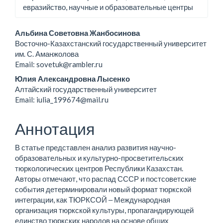
евразийство, научные и образовательные центры
Основное
Альбина Советовна Жанбосинова
Восточно-Казахстанский государственный университет
содержание
им. С. Аманжолова
Email: sovetuk@rambler.ru
статьи
Юлия Александровна Лысенко
Алтайский государственный университет
Email: iulia_199674@mail.ru
Аннотация
В статье представлен анализ развития научно-
образовательных и культурно-просветительских
тюркологических центров Республики Казахстан.
Авторы отмечают, что распад СССР и постсоветские
события детерминировали новый формат тюркской
интеграции, как ТЮРКСОЙ ‒ Международная
организация тюркской культуры, пропагандирующей
единство тюркских народов на основе общих