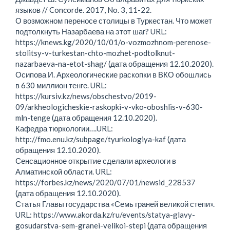
языков // Concorde. 2017, No. 3, 11-22.
О возможном переносе столицы в Туркестан. Что может
подтолкнуть Назарбаева на этот шаг? URL:
https://knews.kg/2020/10/01/o-vozmozhnom-perenose-
stolitsy-v-turkestan-chto-mozhet-podtolknut-
nazarbaeva-na-etot-shag/ (дата обращения 12.10.2020).
Осипова И. Археологические раскопки в ВКО обошлись
в 630 миллион тенге. URL:
https://kursiv.kz/news/obschestvo/2019-
09/arkheologicheskie-raskopki-v-vko-oboshlis-v-630-
mln-tenge (дата обращения 12.10.2020).
Кафедра тюркологии….URL:
http://fmo.enu.kz/subpage/tyurkologiya-kaf (дата
обращения 12.10.2020).
Сенсационное открытие сделали археологи в
Алматинской области. URL:
https://forbes.kz/news/2020/07/01/newsid_228537
(дата обращения 12.10.2020).
Статья Главы государства «Семь граней великой степи».
URL: https://www.akorda.kz/ru/events/statya-glavy-
gosudarstva-sem-granei-velikoi-stepi (дата обращения