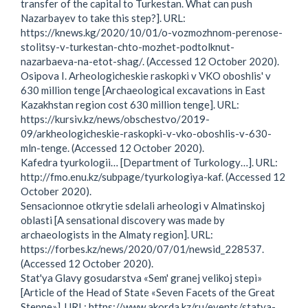
transfer of the capital to Turkestan. What can push
Nazarbayev to take this step?]. URL:
https://knews.kg/2020/10/01/o-vozmozhnom-perenose-
stolitsy-v-turkestan-chto-mozhet-podtolknut-
nazarbaeva-na-etot-shag/. (Accessed 12 October 2020).
Osipova I. Arheologicheskie raskopki v VKO oboshlis' v
630 million tenge [Archaeological excavations in East
Kazakhstan region cost 630 million tenge]. URL:
https://kursiv.kz/news/obschestvo/2019-
09/arkheologicheskie-raskopki-v-vko-oboshlis-v-630-
mln-tenge. (Accessed 12 October 2020).
Kafedra tyurkologii… [Department of Turkology…]. URL:
http://fmo.enu.kz/subpage/tyurkologiya-kaf. (Accessed 12
October 2020).
Sensacionnoe otkrytie sdelali arheologi v Almatinskoj
oblasti [A sensational discovery was made by
archaeologists in the Almaty region]. URL:
https://forbes.kz/news/2020/07/01/newsid_228537.
(Accessed 12 October 2020).
Stat'ya Glavy gosudarstva «Sem' granej velikoj stepi»
[Article of the Head of State «Seven Facets of the Great
Steppe»]. URL: https://www.akorda.kz/ru/events/statya-