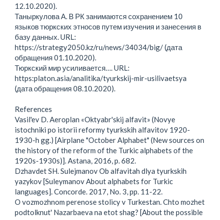
12.10.2020).
Таныркулова А. В РК занимаются сохранением 10
языков тюркских этносов путем изучения и занесения в
базу данных. URL:
https://strategy2050.kz/ru/news/34034/big/ (дата
обращения 01.10.2020).
Тюркский мир усиливается…. URL:
https:platon.asia/analitika/tyurkskij-mir-usilivaetsya
(дата обращения 08.10.2020).
References
Vasil'ev D. Aeroplan «Oktyabr'skij alfavit» (Novye
istochniki po istorii reformy tyurkskih alfavitov 1920-
1930-h gg.) [Airplane "October Alphabet" (New sources on
the history of the reform of the Turkic alphabets of the
1920s-1930s)]. Astana, 2016, p. 682.
Dzhavdet SH. Sulejmanov Ob alfavitah dlya tyurkskih
yazykov [Suleymanov About alphabets for Turkic
languages]. Concorde. 2017, No. 3, pp. 11-22.
O vozmozhnom perenose stolicy v Turkestan. Chto mozhet
podtolknut' Nazarbaeva na etot shag? [About the possible