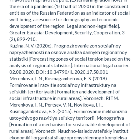
the era of a pandemic (1st half of 2020) in the constituent
entities of the Russian Federation as an indicator of social
well-being, a resource for demography and economic
development of the region: Legal and non-legal field].
Greater Eurasia: Development, Security, Cooperation, 3
(2), 899-910.
Kuzina, N. V. (2020c). Prognozirovanie zon sotsial'noy
napryazhennosti na osnove analiza dannykh regional'noy
statistiki [Forecasting zones of social tension based on the
analysis of regional statistics]. International legal courier.
02.08.2020. DOI: 10.34790/IL.2020.17.58.001
Merenkova, I. N., Kusmagambetova, E. S. (2018).
Formirovanie i razvitie sotsial'noy infrastruktury na
sel'skikh territoriyakh [Formation and development of
social infrastructure in rural areas]. Voronezh: RITM.
Merenkova, I. N., Pertsev, V. N., Novikova, I. I.,
Kusmagambetova, E. S. (2015). Formirovanie mekhanizma
ustoychivogo razvitiya sel'skoy territorii: Monografiya
[Formation of a mechanism for sustainable development of
rural areas]. Voronezh: Nauchno-issledovatel'skiy institut
ekonomiki i organizatsii agropromyshlennogo kompleksa