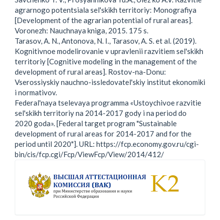
agrarnogo potentsiala sel'skikh territoriy: Monografiya
[Development of the agrarian potential of rural areas].
Voronezh: Nauchnaya kniga, 2015. 175 s.
Tarasov, A. N., Antonova, N. I., Tarasov, A. S. et al. (2019).
Kognitivnoe modelirovanie v upravlenii razvitiem sel'skikh
territoriy [Cognitive modeling in the management of the
development of rural areas]. Rostov-na-Donu:
Vserossiyskiy nauchno-issledovatel'skiy institut ekonomiki
i normativov.
Federal'naya tselevaya programma «Ustoychivoe razvitie
sel'skikh territoriy na 2014-2017 gody i na period do
2020 goda». [Federal target program "Sustainable
development of rural areas for 2014-2017 and for the
period until 2020"]. URL: https://fcp.economy.gov.ru/cgi-
bin/cis/fcp.cgi/Fcp/ViewFcp/View/2014/412/