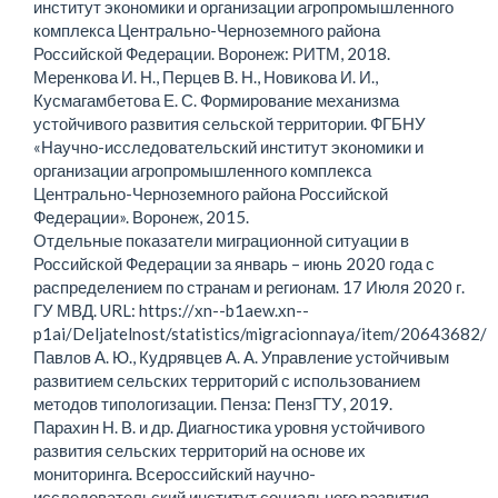
институт экономики и организации агропромышленного
комплекса Центрально-Черноземного района
Российской Федерации. Воронеж: РИТМ, 2018.
Меренкова И. Н., Перцев В. Н., Новикова И. И.,
Кусмагамбетова Е. С. Формирование механизма
устойчивого развития сельской территории. ФГБНУ
«Научно-исследовательский институт экономики и
организации агропромышленного комплекса
Центрально-Черноземного района Российской
Федерации». Воронеж, 2015.
Отдельные показатели миграционной ситуации в
Российской Федерации за январь – июнь 2020 года с
распределением по странам и регионам. 17 Июля 2020 г.
ГУ МВД. URL: https://xn--b1aew.xn--
p1ai/Deljatelnost/statistics/migracionnaya/item/20643682/
Павлов А. Ю., Кудрявцев А. А. Управление устойчивым
развитием сельских территорий с использованием
методов типологизации. Пенза: ПензГТУ, 2019.
Парахин Н. В. и др. Диагностика уровня устойчивого
развития сельских территорий на основе их
мониторинга. Всероссийский научно-
исследовательский институт социального развития