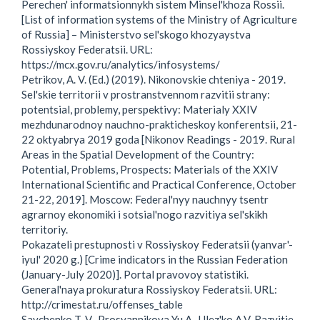
Perechen' informatsionnykh sistem Minsel'khoza Rossii.
[List of information systems of the Ministry of Agriculture
of Russia] – Ministerstvo sel'skogo khozyaystva
Rossiyskoy Federatsii. URL:
https://mcx.gov.ru/analytics/infosystems/
Petrikov, A. V. (Ed.) (2019). Nikonovskie chteniya - 2019.
Sel'skie territorii v prostranstvennom razvitii strany:
potentsial, problemy, perspektivy: Materialy XXIV
mezhdunarodnoy nauchno-prakticheskoy konferentsii, 21-
22 oktyabrya 2019 goda [Nikonov Readings - 2019. Rural
Areas in the Spatial Development of the Country:
Potential, Problems, Prospects: Materials of the XXIV
International Scientific and Practical Conference, October
21-22, 2019]. Moscow: Federal'nyy nauchnyy tsentr
agrarnoy ekonomiki i sotsial'nogo razvitiya sel'skikh
territoriy.
Pokazateli prestupnosti v Rossiyskoy Federatsii (yanvar'-
iyul' 2020 g.) [Crime indicators in the Russian Federation
(January-July 2020)]. Portal pravovoy statistiki.
General'naya prokuratura Rossiyskoy Federatsii. URL:
http://crimestat.ru/offenses_table
Savchenko T. V., Prosyannikova Yu.A., Ulez'ko A.V. Razvitie