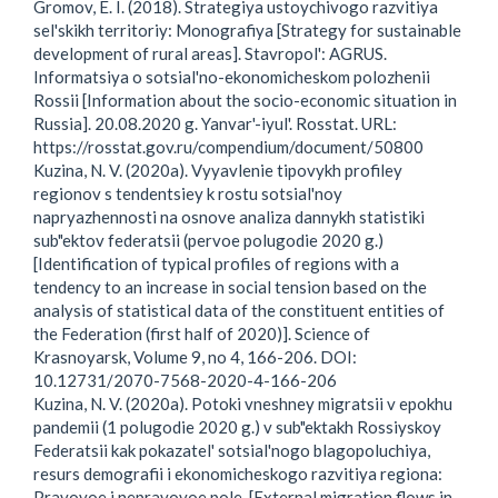
Gromov, E. I. (2018). Strategiya ustoychivogo razvitiya
sel'skikh territoriy: Monografiya [Strategy for sustainable
development of rural areas]. Stavropol': AGRUS.
Informatsiya o sotsial'no-ekonomicheskom polozhenii
Rossii [Information about the socio-economic situation in
Russia]. 20.08.2020 g. Yanvar'-iyul'. Rosstat. URL:
https://rosstat.gov.ru/compendium/document/50800
Kuzina, N. V. (2020a). Vyyavlenie tipovykh profiley
regionov s tendentsiey k rostu sotsial'noy
napryazhennosti na osnove analiza dannykh statistiki
sub"ektov federatsii (pervoe polugodie 2020 g.)
[Identification of typical profiles of regions with a
tendency to an increase in social tension based on the
analysis of statistical data of the constituent entities of
the Federation (first half of 2020)]. Science of
Krasnoyarsk, Volume 9, no 4, 166-206. DOI:
10.12731/2070-7568-2020-4-166-206
Kuzina, N. V. (2020a). Potoki vneshney migratsii v epokhu
pandemii (1 polugodie 2020 g.) v sub"ektakh Rossiyskoy
Federatsii kak pokazatel' sotsial'nogo blagopoluchiya,
resurs demografii i ekonomicheskogo razvitiya regiona:
Pravovoe i nepravovoe pole. [External migration flows in