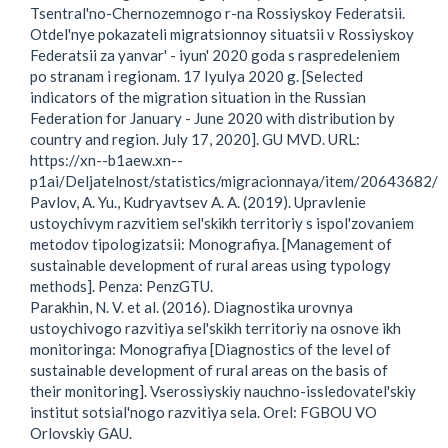
Tsentral'no-Chernozemnogo r-na Rossiyskoy Federatsii.
Otdel'nye pokazateli migratsionnoy situatsii v Rossiyskoy
Federatsii za yanvar' - iyun' 2020 goda s raspredeleniem
po stranam i regionam. 17 Iyulya 2020 g. [Selected
indicators of the migration situation in the Russian
Federation for January - June 2020 with distribution by
country and region. July 17, 2020]. GU MVD. URL:
https://xn--b1aew.xn--
p1ai/Deljatelnost/statistics/migracionnaya/item/20643682/
Pavlov, A. Yu., Kudryavtsev A. A. (2019). Upravlenie
ustoychivym razvitiem sel'skikh territoriy s ispol'zovaniem
metodov tipologizatsii: Monografiya. [Management of
sustainable development of rural areas using typology
methods]. Penza: PenzGTU.
Parakhin, N. V. et al. (2016). Diagnostika urovnya
ustoychivogo razvitiya sel'skikh territoriy na osnove ikh
monitoringa: Monografiya [Diagnostics of the level of
sustainable development of rural areas on the basis of
their monitoring]. Vserossiyskiy nauchno-issledovatel'skiy
institut sotsial'nogo razvitiya sela. Orel: FGBOU VO
Orlovskiy GAU.