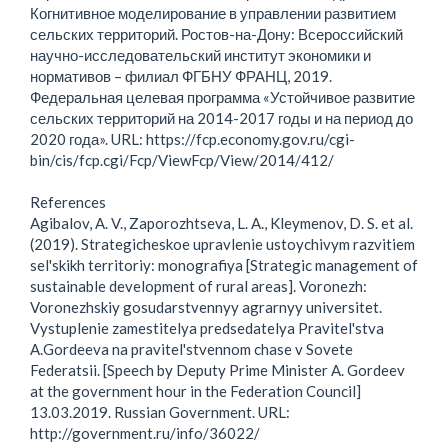
Когнитивное моделирование в управлении развитием
сельских территорий. Ростов-на-Дону: Всероссийский
научно-исследовательский институт экономики и
нормативов – филиал ФГБНУ ФРАНЦ, 2019.
Федеральная целевая программа «Устойчивое развитие
сельских территорий на 2014-2017 годы и на период до
2020 года». URL: https://fcp.economy.gov.ru/cgi-
bin/cis/fcp.cgi/Fcp/ViewFcp/View/2014/412/
References
Agibalov, A. V., Zaporozhtseva, L. A., Kleymenov, D. S. et al.
(2019). Strategicheskoe upravlenie ustoychivym razvitiem
sel'skikh territoriy: monografiya [Strategic management of
sustainable development of rural areas]. Voronezh:
Voronezhskiy gosudarstvennyy agrarnyy universitet.
Vystuplenie zamestitelya predsedatelya Pravitel'stva
A.Gordeeva na pravitel'stvennom chase v Sovete
Federatsii. [Speech by Deputy Prime Minister A. Gordeev
at the government hour in the Federation Council]
13.03.2019. Russian Government. URL:
http://government.ru/info/36022/