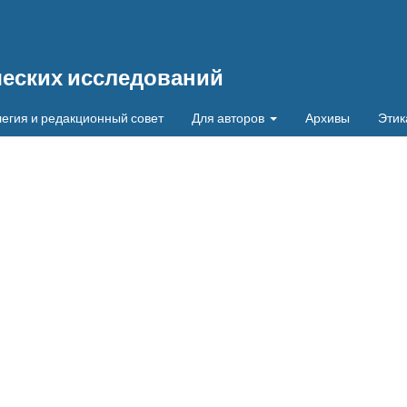
ческих исследований
егия и редакционный совет
Для авторов
Архивы
Этик