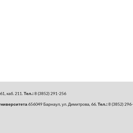
61, каб.
211.
Тел.:
8 (3852) 291-256
университета
656049 Барнаул, ул. Димитрова, 66.
Тел.:
8 (3852) 296