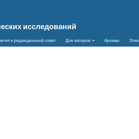
ческих исследований
егия и редакционный совет
Для авторов
Архивы
Этик