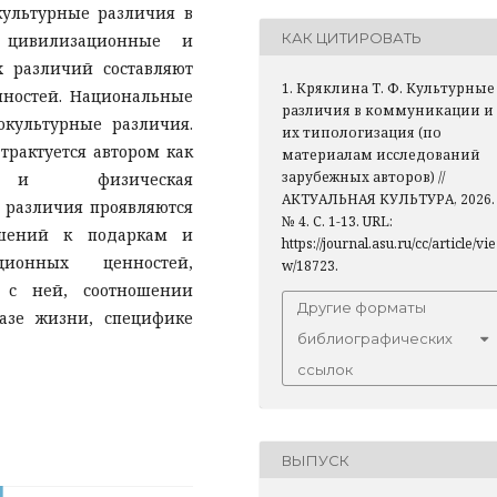
 культурные различия в
КАК ЦИТИРОВАТЬ
 цивилизационные и
х различий составляют
1. Кряклина Т. Ф. Культурные
нностей. Национальные
различия в коммуникации и
окультурные различия.
их типологизация (по
трактуется автором как
материалам исследований
зарубежных авторов) //
» и физическая
АКТУАЛЬНАЯ КУЛЬТУРА, 2026.
 различия проявляются
№ 4. С. 1-13. URL:
ошений к подаркам и
https://journal.asu.ru/cc/article/vie
иционных ценностей,
w/18723.
 с ней, соотношении
Другие форматы
азе жизни, специфике
библиографических
ссылок
ВЫПУСК