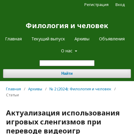
Регистрация
Вход
Филология и человек
Главная
Текущий выпуск
Архивы
Объявления
О нас
Найти
Главная
/
Архивы
/
№ 2 (2024): Филология и человек
/
Статьи
Актуализация использования
игровых сленгизмов при
переводе видеоигр