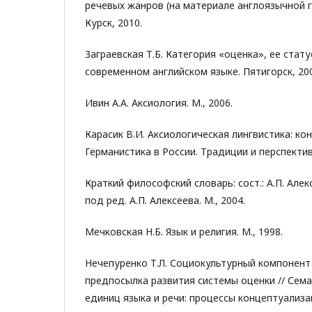
речевых жанров (на материале англоязычной г
Курск, 2010.
Заграевская Т.Б. Категория «оценка», ее стату
современном английском языке. Пятигорск, 20
Ивин А.А. Аксиология. М., 2006.
Карасик В.И. Аксиологическая лингвистика: кон
Германистика в России. Традиции и перспектив
Краткий философский словарь: сост.: А.П. Алексе
под ред. А.П. Алексеева. М., 2004.
Мечковская Н.Б. Язык и религия. М., 1998.
Нечепуренко Т.Л. Социокультурный компонент
предпосылка развития системы оценки // Сема
единиц языка и речи: процессы концептуализа