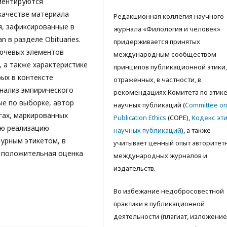
аментируются
качестве материала
Редакционная коллегия научного
, зафиксированные в
журнала «Филология и человек»
n в разделе Obituaries.
придерживается принятых
ючевых элементов
международным сообществом
 а также характеристике
принципов публикационной этики,
ых в контексте
отраженных, в частности, в
анализ эмпирического
рекомендациях Комитета по этик
е по выборке, автор
научных публикаций (
Committee o
гах, маркированных
Publication Ethics
(COPE),
Кодекс эт
ую реализацию
научных публикаций
), а также
аурным этикетом, в
учитываeт ценный опыт авторитет
т положительная оценка
международных журналов и
издательств.
Во избежание недобросовестной
практики в публикационной
деятельности (плагиат, изложение