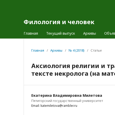
Филология и человек
Главная
Текущий выпуск
Архивы
Объя
Главная
/
Архивы
/
№ 4 (2018)
/
Статьи
Аксиология религии и тр
тексте некролога (на ма
Екатерина Владимировна Милетова
Пятигорский государственный университет
Email: katemiletova@rambler.ru