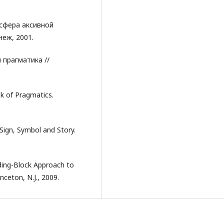
 сфера аксивной
неж, 2001.
 прагматика //
k of Pragmatics.
 Sign, Symbol and Story.
lding-Block Approach to
nceton, N.J., 2009.