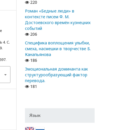
220
Роман «Бедные люди» в
контексте писем Ф. М.
Достоевского времён кузнецких
событий
те
206
 4. С.
Специфика воплощения улыбки,
9.
смеха, насмешки в творчестве Б.
Канапьянова
697.
186
Эмоциональная доминанта как
структурообразующий фактор
перевода.
181
Язык