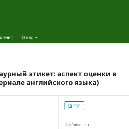
вления
О нас
аурный этикет: аспект оценки в
териале английского языка)
PDF
Опубликован