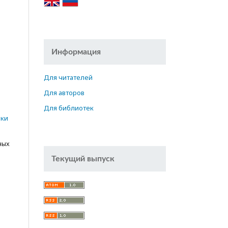
Информация
Для читателей
е
Для авторов
n
Для библиотек
ики
ных
Текущий выпуск