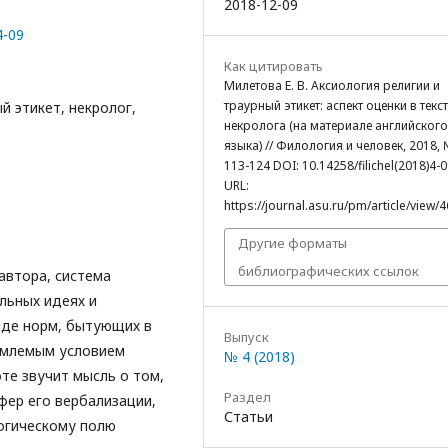
2018-12-09
4-09
Как цитировать
Милетова Е. В. Аксиология религии и
траурный этикет: аспект оценки в текс
й этикет, некролог,
некролога (на материале английского
языка) // Филология и человек, 2018, №
113-124 DOI: 10.14258/filichel(2018)4-0
URL:
https://journal.asu.ru/pm/article/view/4
Другие форматы
библиографических ссылок
автора, система
льных идеях и
ряде норм, бытующих в
Выпуск
емлемым условием
№ 4 (2018)
те звучит мысль о том,
Раздел
сфер его вербализации,
Статьи
огическому полю