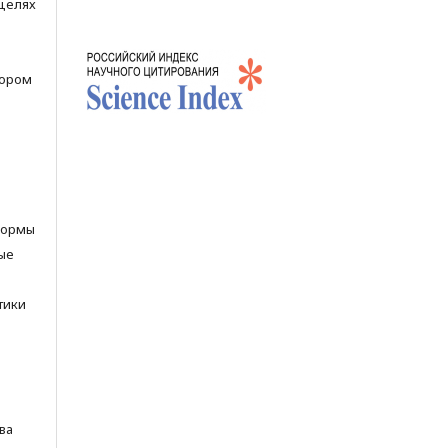
 целях
тором
нормы
ые
тики
ва