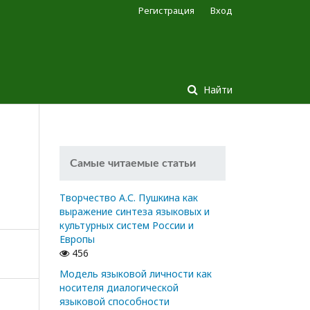
Регистрация
Вход
Найти
Самые читаемые статьи
Творчество А.С. Пушкина как
выражение синтеза языковых и
культурных систем России и
Европы
456
Модель языковой личности как
носителя диалогической
языковой способности