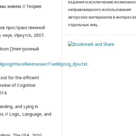
издания и исключению возможно
мы живем // Теория
неправомерного использования
авторских материалов в интереса
отдельных лиц.
лов пространственной
. наук. Иркутск, 2007.
ddison [Электронный
digoog/miscellaneouswo11addigoog_djvu.txt
.
ol for the efficient
eview of Cognitive
014.
anding, and Lying in
s // Logic, Language, and
dings. The USA, 2010.