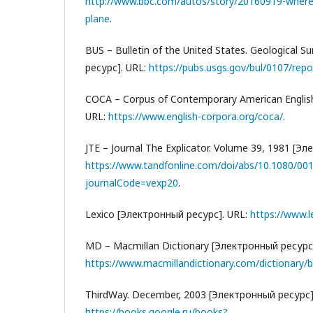
http://www.bbc.com/autos/story/20160919-where-
plane
.
BUS – Bulletin of the United States. Geological 
ресурс]. URL:
https://pubs.usgs.gov/bul/0107/repo
COCA – Corpus of Contemporary American Englis
URL:
https://www.english-corpora.org/coca/
.
JTE – Journal The Explicator. Volume 39, 1981 [Э
https://www.tandfonline.com/doi/abs/10.1080/0
journalCode=vexp20
.
Lexico [Электронный ресурс]. URL:
https://www.l
MD – Macmillan Dictionary [Электронный ресурс]
https://www.macmillandictionary.com/dictionary/bri
ThirdWay. December, 2003 [Электронный ресурс]
https://books.google.ru/books?