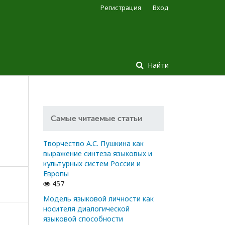
Регистрация
Вход
Найти
Самые читаемые статьи
Творчество А.С. Пушкина как
выражение синтеза языковых и
культурных систем России и
Европы
457
Модель языковой личности как
носителя диалогической
языковой способности