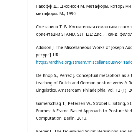
Лакофф Д., Джонсон М. Метафоры, которыми 
метафоры. М., 1990.
Сметанина Т. В. Когнитивная семантика глаго
ориентации STAND, SIT, LIE: дис. … канд. филол
Addison J. The Miscellaneous Works of Joseph A
ресурс]. URL:
https://archive.org/stream/miscellaneouswo11ad
De Knop S., Perrez J. Conceptual metaphors as a to
teaching of Dutch and German posture verbs // R
Linguistics. Amsterdam; Philadelphia. Vol. 12 (1), 2
Gamerschlag T., Petersen W., Ströbel L. Sitting, St
Frames: A Frame-Based Approach to Posture Verb
Computation. Berlin, 2013.
Kreger L. The Downward Spiral: Beginnings and En