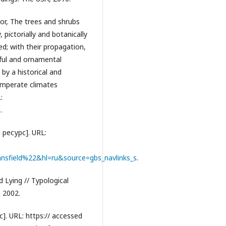
or, The trees and shrubs
, pictorially and botanically
bed; with their propagation,
eful and ornamental
by a historical and
temperate climates
:
d
.
ресурс]. URL:
field%22&hl=ru&source=gbs_navlinks_s
.
d Lying // Typological
, 2002.
]. URL: https:// accessed