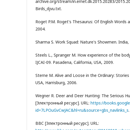
archive.org/stream/in.ernet.dli.2015.20283/2015.
Birds_djvu.txt.
Roget P.M. Roget's Thesaurus: Of English Words 
2004.
Sharma S. Work Squad: Nature's Showmen. India,
Steels L., Spranger M. How experience of the bod
IJCAI-09. Pasadena, California, USA, 2009.
Sterne M. Alive and Loose in the Ordinary: Stories
USA, Harrisburg, 2006.
Wegner R. Deer and Deer Hunting: The Serious Hu
[Электронный ресурс]. URL:
https://books.google
id=7LPOuGvCwJAC&hl=ru&source=gbs_navlinks_s
.
BBC [Электронный ресурс]. URL: