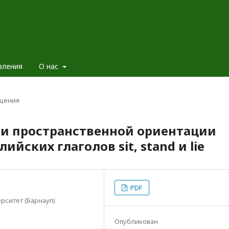
вления
О нас
щения
и пространственной ориентации
йских глаголов sit, stand и lie
PDF
рситет (Барнаул)
Опубликован