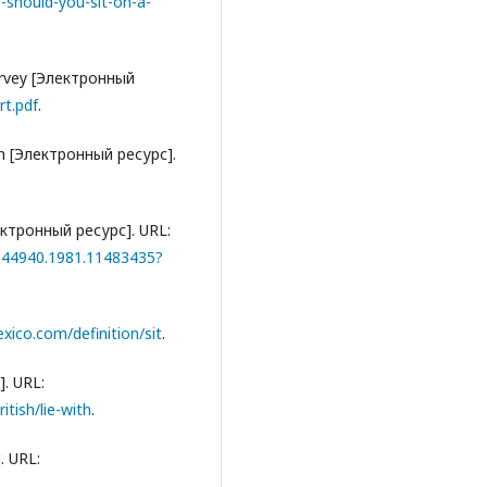
should-you-sit-on-a-
Survey [Электронный
rt.pdf
.
h [Электронный ресурс].
лектронный ресурс]. URL:
0144940.1981.11483435?
exico.com/definition/sit
.
. URL:
tish/lie-with
.
. URL: