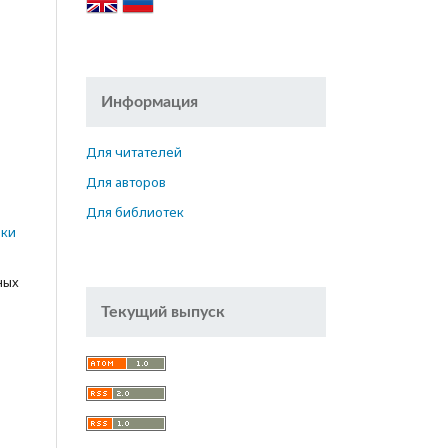
Информация
Для читателей
е
Для авторов
n
Для библиотек
ики
ных
Текущий выпуск