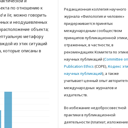
актической и
екта по отношению к
Редакционная коллегия научного
nd
и
lie,
можно говорить
журнала «Филология и человек»
нных и неодушевленных
придерживается принятых
орасположение объекта;
международным сообществом
цептуальную метафору
принципов публикационной этики,
аждой из этих ситуаций
отраженных, в частности, в
, которые описаны в
рекомендациях Комитета по этик
научных публикаций (
Committee o
Publication Ethics
(COPE),
Кодекс эт
научных публикаций
), а также
учитываeт ценный опыт авторитет
международных журналов и
издательств.
Во избежание недобросовестной
практики в публикационной
деятельности (плагиат, изложение