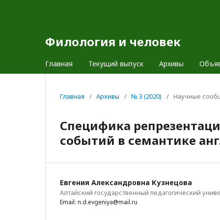
Филология и человек
Главная
Текущий выпуск
Архивы
Объя
Главная
/
Архивы
/
№ 3 (2020)
/
Научные сооб
Специфика репрезентаци
событий в семантике англи
Евгения Александровна Кузнецова
Алтайский государственный педагогический униве
Email: n.d.evgeniya@mail.ru