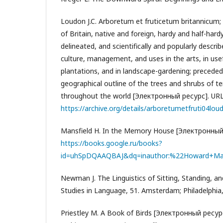
Loudon J.C. Arboretum et fruticetum britannicum; 
of Britain, native and foreign, hardy and half-hardy
delineated, and scientifically and popularly descri
culture, management, and uses in the arts, in us
plantations, and in landscape-gardening; preceded 
geographical outline of the trees and shrubs of 
throughout the world [Электронный ресурс]. URL
https://archive.org/details/arboretumetfruti04lou
Mansfield H. In the Memory House [Электронный 
https://books.google.ru/books?
id=uhSpDQAAQBAJ&dq=inauthor:%22Howard+Mans
Newman J. The Linguistics of Sitting, Standing, an
Studies in Language, 51. Amsterdam; Philadelphia
Priestley M. A Book of Birds [Электронный ресурс