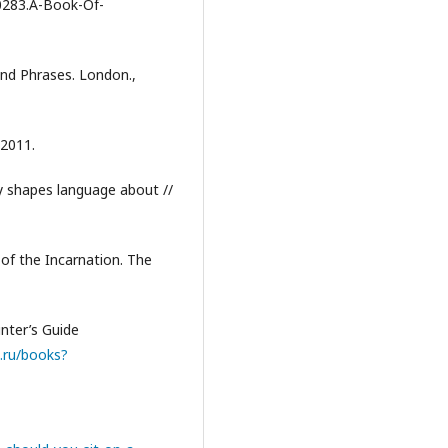
20283.A-Book-Of-
and Phrases. London.,
 2011.
y shapes language about //
 of the Incarnation. The
nter’s Guide
.ru/books?