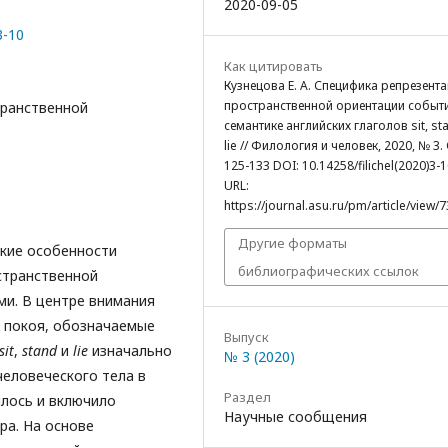
2020-09-05
3-10
Как цитировать
Кузнецова Е. А. Специфика репрезент
пространственной ориентации событ
транственной
семантике английских глаголов sit, st
lie // Филология и человек, 2020, № 3. 
125-133 DOI: 10.14258/filichel(2020)3-1
URL:
https://journal.asu.ru/pm/article/view/7
Другие форматы
ские особенности
библиографических ссылок
странственной
ми. В центре внимания
 покоя, обозначаемые
Выпуск
sit
,
stand
и
lie
изначально
№ 3 (2020)
человеческого тела в
Раздел
илось и включило
Научные сообщения
а. На основе