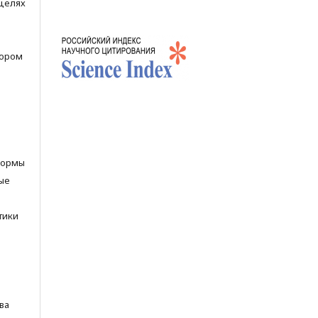
 целях
тором
нормы
ые
тики
ва