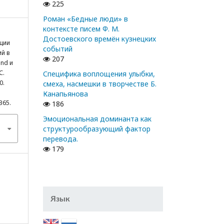
225
Роман «Бедные люди» в
контексте писем Ф. М.
Достоевского времён кузнецких
ации
событий
ий в
207
and и
С.
Специфика воплощения улыбки,
0.
смеха, насмешки в творчестве Б.
Канапьянова
365.
186
Эмоциональная доминанта как
структурообразующий фактор
перевода.
179
Язык