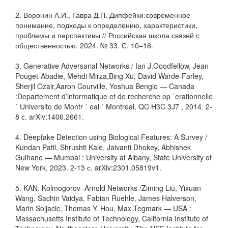
2. Воронин А.И., Гавра Д.П. Дипфейки:современное
понимание, подходы к определению, характеристики,
проблемы и перспективы // Российская школа связей с
общественностью. 2024. № 33. С. 10–16.
3. Generative Adversarial Networks / Ian J.Goodfellow, Jean
Pouget-Abadie, Mehdi Mirza,Bing Xu, David Warde-Farley,
Sherjil Ozair,Aaron Courville, Yoshua Bengio — Canada
:Departement d’informatique et de recherche op ´erationnelle
´ Universite de Montr ´ eal ´ Montreal, QC H3C 3J7 , 2014. 2-
8 с. arXiv:1406.2661.
4. Deepfake Detection using Biological Features: A Survey /
Kundan Patil, Shrushti Kale, Jaivanti Dhokey, Abhishek
Gulhane — Mumbai : University at Albany, State University of
New York, 2023. 2-13 с. arXiv:2301.05819v1.
5. KAN: Kolmogorov–Arnold Networks /Ziming Liu, Yixuan
Wang, Sachin Vaidya, Fabian Ruehle, James Halverson,
Marin Soljacic, Thomas Y. Hou, Max Tegmark — USA :
Massachusetts Institute of Technology, California Institute of