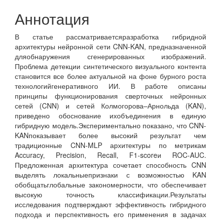
Аннотация
В статье рассматриваетсяразработка гибридной
архитектуры нейронной сети CNN-KAN, предназначенной
дляобнаружения сгенерированных изображений.
Проблема детекции синтетического визуального контента
становится все более актуальной на фоне бурного роста
технологийгенеративного ИИ. В работе описаны
принципы функционирования сверточных нейронных
сетей (CNN) и сетей Колмогорова–Арнольда (KAN),
приведено обоснование ихобъединения в единую
гибридную модель.Экспериментально показано, что CNN-
KANпоказывает более высокий результат чем
традиционные CNN-MLP архитектуры по метрикам
Accuracy, Precision, Recall, F1-scoreи ROC-AUC.
Предложенная архитектура сочетает способность CNN
выделять локальныепризнаки с возможностью KAN
обобщатьглобальные закономерности, что обеспечивает
высокую точность классификации.Результаты
исследования подтверждают эффективность гибридного
подхода и перспективность его применения в задачах