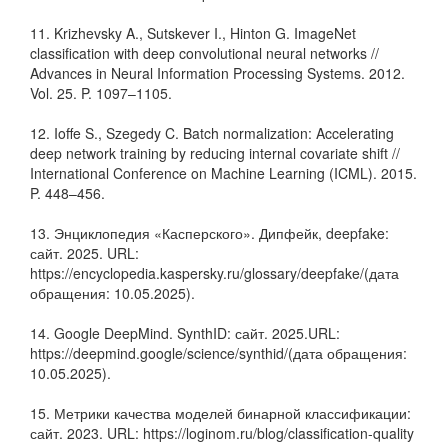
11. Krizhevsky A., Sutskever I., Hinton G. ImageNet
classification with deep convolutional neural networks //
Advances in Neural Information Processing Systems. 2012.
Vol. 25. P. 1097–1105.
12. Ioffe S., Szegedy C. Batch normalization: Accelerating
deep network training by reducing internal covariate shift //
International Conference on Machine Learning (ICML). 2015.
P. 448–456.
13. Энциклопедия «Касперского». Дипфейк, deepfake:
сайт. 2025. URL:
https://encyclopedia.kaspersky.ru/glossary/deepfake/(дата
обращения: 10.05.2025).
14. Google DeepMind. SynthID: сайт. 2025.URL:
https://deepmind.google/science/synthid/(дата обращения:
10.05.2025).
15. Метрики качества моделей бинарной классификации:
сайт. 2023. URL: https://loginom.ru/blog/classification-quality