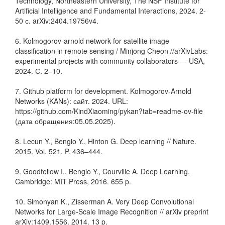
Technology, Northeastern University, The NSF Institute for
Artificial Intelligence and Fundamental Interactions, 2024. 2-
50 с. arXiv:2404.19756v4.
6. Kolmogorov-arnold network for satellite image
classification in remote sensing / Minjong Cheon //arXivLabs:
experimental projects with community collaborators — USA,
2024. С. 2–10.
7. Github platform for development. Kolmogorov-Arnold
Networks (KANs): сайт. 2024. URL:
https://github.com/KindXiaoming/pykan?tab=readme-ov-file
(дата обращения:05.05.2025).
8. Lecun Y., Bengio Y., Hinton G. Deep learning // Nature.
2015. Vol. 521. P. 436–444.
9. Goodfellow I., Bengio Y., Courville A. Deep Learning.
Cambridge: MIT Press, 2016. 655 p.
10. Simonyan K., Zisserman A. Very Deep Convolutional
Networks for Large-Scale Image Recognition // arXiv preprint
arXiv:1409.1556. 2014. 13 p.