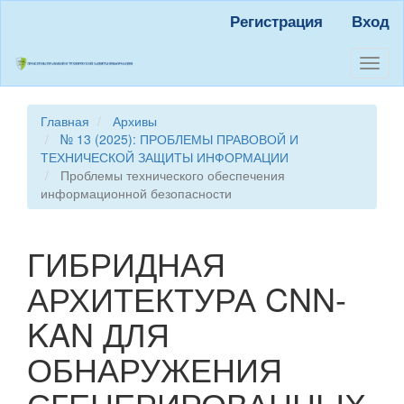
Быстрый
Регистрация
Вход
переход
к
содержанию
Toggl
страницы
naviga
Главная
навигация
Главная
Архивы
Основное
№ 13 (2025): ПРОБЛЕМЫ ПРАВОВОЙ И
содержание
ТЕХНИЧЕСКОЙ ЗАЩИТЫ ИНФОРМАЦИИ
Боковая
Проблемы технического обеспечения
панель
информационной безопасности
ГИБРИДНАЯ
АРХИТЕКТУРА CNN-
KAN ДЛЯ
ОБНАРУЖЕНИЯ
СГЕНЕРИРОВАННЫХ