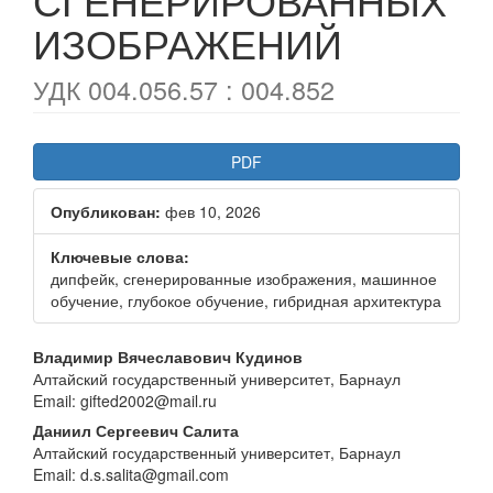
ИЗОБРАЖЕНИЙ
УДК 004.056.57 : 004.852
Статья
PDF
боковой
Опубликован:
фев 10, 2026
панели
Ключевые слова:
дипфейк, сгенерированные изображения, машинное
обучение, глубокое обучение, гибридная архитектура
Основное
Владимир Вячеславович Кудинов
Алтайский государственный университет, Барнаул
содержание
Email: gifted2002@mail.ru
статьи
Даниил Сергеевич Салита
Алтайский государственный университет, Барнаул
Email: d.s.salita@gmail.com