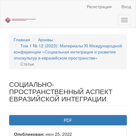
Быстрый
Регистрация
Вход
переход
к
Toggl
содержанию
naviga
страницы
Главная
навигация
Главная
Архивы
Основное
Том 1 № 12 (2023): Материалы XI Международной
содержание
конференции «Социальная интеграция и развитие
Боковая
этнокультур в евразийском пространстве»
панель
Статьи
СОЦИАЛЬНО-
ПРОСТРАНСТВЕННЫЙ АСПЕКТ
ЕВРАЗИЙСКОЙ ИНТЕГРАЦИИ
Статья
PDF
боковой
Опубликован:
июн 25, 2022