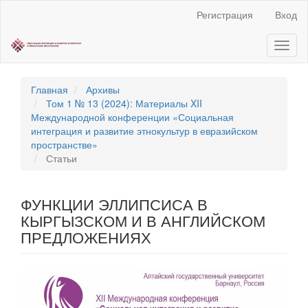
Быстрый
Регистрация
Вход
переход
к
Toggl
содержанию
naviga
страницы
Главная
навигация
Главная
Архивы
Основное
Том 1 № 13 (2024): Материалы XII
содержание
Международной конференции «Социальная
Боковая
интеграция и развитие этнокультур в евразийском
панель
пространстве»
Статьи
ФУНКЦИИ ЭЛЛИПСИСА В
КЫРГЫЗСКОМ И В АНГЛИЙСКОМ
ПРЕДЛОЖЕНИЯХ
Статья
боковой