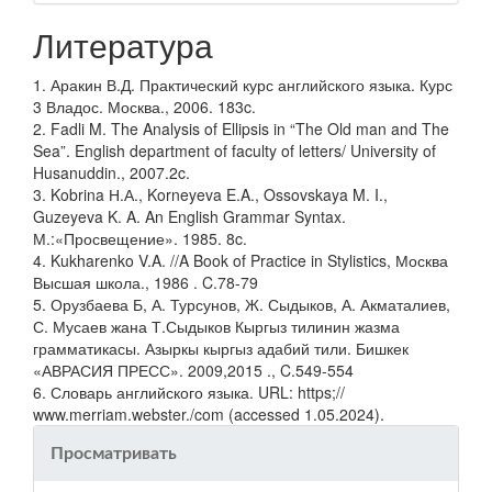
Литература
1. Аракин В.Д. Практический курс английского языка. Курс
3 Владос. Москва., 2006. 183c.
2. Fadli M. The Analysis of Ellipsis in “The Old man and The
Sea”. English department of faculty of letters/ University of
Husanuddin., 2007.2c.
3. Kobrina Н.А., Korneyeva E.A., Ossovskaya M. I.,
Guzeyeva K. A. An English Grammar Syntax.
М.:«Просвещение». 1985. 8c.
4. Kukharenko V.A. //A Book of Practice in Stylistics, Москва
Высшая школа., 1986 . C.78-79
5. Орузбаева Б, А. Турсунов, Ж. Сыдыков, А. Акматалиев,
С. Мусаев жана Т.Сыдыков Кыргыз тилинин жазма
грамматикасы. Азыркы кыргыз адабий тили. Бишкек
«АВРАСИЯ ПРЕСС». 2009,2015 ., C.549-554
6. Словарь английского языка. URL: https;//
www.merriam.webster./com (accessed 1.05.2024).
Просматривать