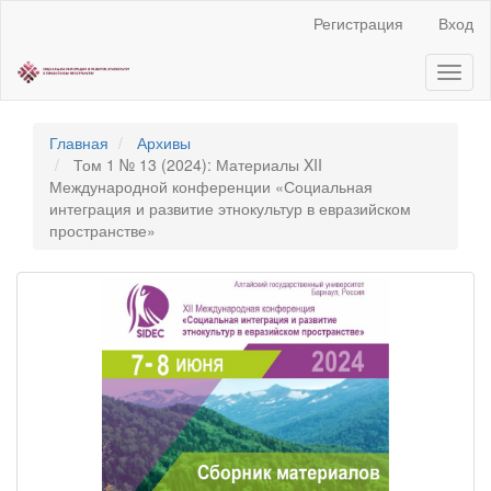
Быстрый
Регистрация
Вход
переход
к
Toggl
содержанию
naviga
страницы
Главная
навигация
Главная
Архивы
Основное
Том 1 № 13 (2024): Материалы XII
содержание
Международной конференции «Социальная
Боковая
интеграция и развитие этнокультур в евразийском
панель
пространстве»