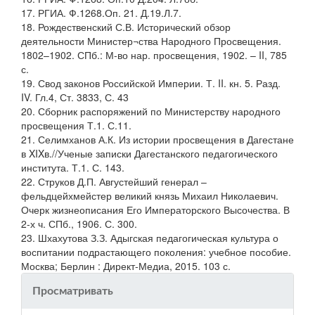
17. РГИА. Ф.1268.Оп. 21. Д.19.Л.7.
18. Рождественский С.В. Исторический обзор
деятельности Министер¬ства Народного Просвещения.
1802–1902. СПб.: М-во нар. просвещения, 1902. – II, 785
с.
19. Свод законов Российской Империи. Т. II. кн. 5. Разд.
IV. Гл.4, Ст. 3833, С. 43
20. Сборник распоряжений по Министерству народного
просвещения Т.1. С.11.
21. Селимханов А.К. Из истории просвещения в Дагестане
в XIXв.//Ученые записки Дагестанского педагогического
института. Т.1. С. 143.
22. Струков Д.П. Августейший генерал –
фельдцейхмейстер великий князь Михаил Николаевич.
Очерк жизнеописания Его Императорского Высочества. В
2-х ч. СПб., 1906. С. 300.
23. Шхахутова З.З. Адыгская педагогическая культура о
воспитании подрастающего поколения: учебное пособие.
Москва; Берлин : Директ-Медиа, 2015. 103 с.
Просматривать