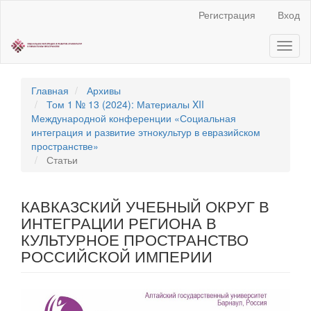
Быстрый
Регистрация
Вход
переход
к
Toggl
содержанию
naviga
страницы
Главная
навигация
Главная
Архивы
Основное
Том 1 № 13 (2024): Материалы XII
содержание
Международной конференции «Социальная
Боковая
интеграция и развитие этнокультур в евразийском
панель
пространстве»
Статьи
КАВКАЗСКИЙ УЧЕБНЫЙ ОКРУГ В
ИНТЕГРАЦИИ РЕГИОНА В
КУЛЬТУРНОЕ ПРОСТРАНСТВО
РОССИЙСКОЙ ИМПЕРИИ
Статья