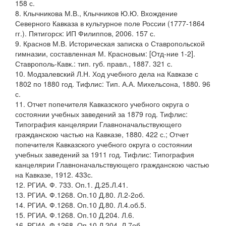
158 с.
8. Клычникова М.В., Клычников Ю.Ю. Вхождение
Северного Кавказа в культурное поле России (1777-1864
гг.). Пятигорск: ИП Филиппов, 2006. 157 с.
9. Краснов М.В. Историческая записка о Ставропольской
гимназии, составленная М. Красновым: [Отд-ние 1-2].
Ставрополь-Кавк.: тип. губ. правл., 1887. 321 с.
10. Модзалевский Л.Н. Ход учебного дела на Кавказе с
1802 по 1880 год. Тифлис: Тип. А.А. Михельсона, 1880. 96
с.
11. Отчет попечителя Кавказского учебного округа о
состоянии учебных заведений за 1879 год. Тифлис:
Типография канцелярии Главноначальствующего
гражданскою частью на Кавказе, 1880. 422 с.; Отчет
попечителя Кавказского учебного округа о состоянии
учебных заведений за 1911 год. Тифлис: Типография
канцелярии Главноначальствующего гражданскою частью
на Кавказе, 1912. 433с.
12. РГИА. Ф. 733. Оп.1. Д.25.Л.41.
13. РГИА. Ф.1268. Оп.10 Д.80. Л.2-2об.
14. РГИА. Ф.1268. Оп.10 Д.80. Л.4.об.5.
15. РГИА. Ф.1268. Оп.10 Д.204. Л.6.
16. РГИА. Ф.1268. Оп.10 Д.204. Л.7об.