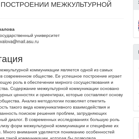
 ПОСТРОЕНИИ МЕЖКУЛЬТУРНОЙ
вное
овалова
государственный университет
ржание
ovalova@mail.asu.ru
и
тация
ежкультурной коммуникации является одной из самых
 в современном обществе. Ее успешное построение играет
ющую роль в обеспечении мирного сосуществования и
ства. Содержание межкультурной коммуникации основано
ьтурных ценностях и ориентирах, которые составляют основу
 общества. Анализ методологии позволяет отметить
ость такого вида коммуникативного взаимодействия и
ванность поиском решения проблем, затрудняющих
ный диалог. В современных исследованиях большую роль
ализу форм межкультурной коммуникации и специфике их
. Много внимания уделяется пониманию особенностей
ия такой коммуникации, которая бы позволяла