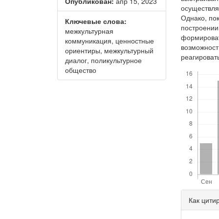
Опубликован:
апр 15, 2023
осуществля
Однако, пок
Ключевые слова:
построении
межкультурная
формироват
коммуникация, ценностные
возможност
ориентиры, межкультурный
реагироват
диалог, поликультурное
Скачивания
общество
Дета
Как цити
стать