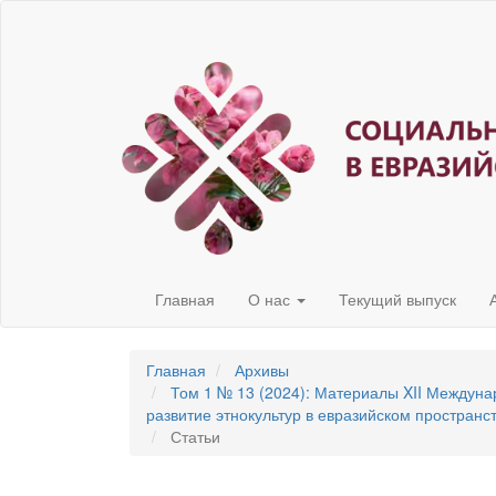
Быстрый
переход
к
содержанию
страницы
Главная
навигация
Основное
содержание
Боковая
панель
Главная
О нас
Текущий выпуск
Главная
Архивы
Том 1 № 13 (2024): Материалы XII Междун
развитие этнокультур в евразийском пространс
Статьи