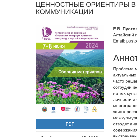
ЦЕННОСТНЫЕ ОРИЕНТИРЫ В
КОММУНИКАЦИИ
Статья
Осно
Е.В. Пуст
Алтайский 
боковой
соде
Email: pust
панели
стать
Анно
Проблема м
актуальных
часто реша
сотрудниче
на тех кул
личности и
многогранн
заинтересо
межкультур
отводят ан
PDF
содержания
выстраиван