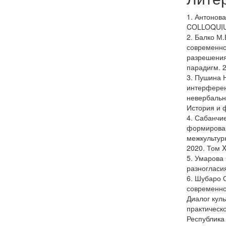
1. Антонов
COLLOQUIUM
2. Балко М
современно
разрешения
парадигм. 2
3. Пушина Н
интерферен
невербальн
История и ф
4. Сабанчие
формирован
межкультур
2020. Том X
5. Умарова
разногласия
6. Шубаро 
современно
Диалог кул
практическ
Республика 