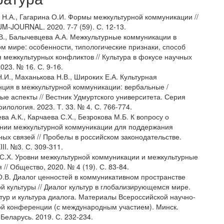
а Н.А., Гагарина О.И. Формы межкультурной коммуникации //
-JOURNAL. 2020. 7-7 (59). С. 12-13.
.В., Балычевцева А.А. Межкультурные коммуникации в
м мире: особенности, типологические признаки, способ
 межкультурных конфликтов // Культура в фокусе научных
023. № 16. С. 9-16.
.И., Маханькова Н.В., Широких Е.А. Культурная
ция в межкультурной коммуникации: вербальные /
ые аспекты // Вестник Удмуртского университета. Серия
илология. 2023. Т. 33. № 4. С. 766-774.
ва А.К., Карчаева С.Х., Безрокова М.Б. К вопросу о
ии межкультурной коммуникации для поддержания
ных связей // Пробелы в российском законодательстве.
III. №3. С. 309-311.
 С.Х. Уровни межкультурной коммуникации и межкультурные
 // Общество, 2020. № 4 (19). С. 83-84.
О.В. Диалог ценностей в коммуникативном пространстве
й культуры // Диалог культур в глобализирующемся мире.
ьтур и культура диалога. Материалы Всероссийской научно-
ой конференции (с международным участием). Минск.
Беларусь. 2019. С. 232-234.