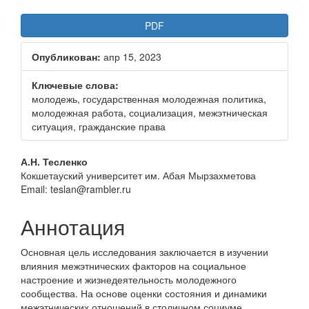
PDF
Опубликован:
апр 15, 2023
Ключевые слова:
молодежь, государственная молодежная политика,
молодежная работа, социализация, межэтническая
ситуация, гражданские права
Основное
А.Н. Тесленко
Кокшетауский университет им. Абая Мырзахметова
содержание
Email: teslan@rambler.ru
статьи
Аннотация
Основная цель исследования заключается в изучении
влияния межэтнических факторов на социальное
настроение и жизнедеятельность молодежного
сообщества. На основе оценки состояния и динамики
межэтнических отношений в столичном социуме