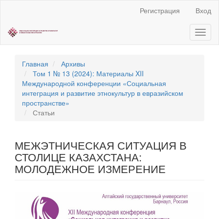
Быстрый
Регистрация
Вход
переход
к
Toggl
содержанию
naviga
страницы
Главная
навигация
Главная
Архивы
Основное
Том 1 № 13 (2024): Материалы XII
содержание
Международной конференции «Социальная
Боковая
интеграция и развитие этнокультур в евразийском
панель
пространстве»
Статьи
МЕЖЭТНИЧЕСКАЯ СИТУАЦИЯ В
СТОЛИЦЕ КАЗАХСТАНА:
МОЛОДЕЖНОЕ ИЗМЕРЕНИЕ
Статья
боковой